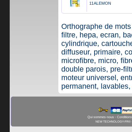
11ALEMON
Orthographe de mots 
filtre, hepa, ecran, ba
cylindrique, cartouche,
diffuseur, primaire, c
microfibre, micro, fibr
double parois, pre-fil
moteur universel, ent
permanent, lavables,
Qui sommes-nous
-
Conditions
NEW TECHNOLOGY-FR© - 01