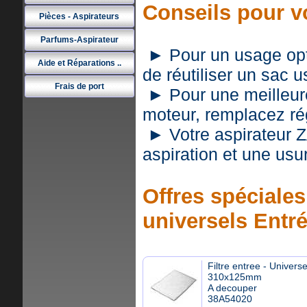
Conseils pour v
Pièces - Aspirateurs
Parfums-Aspirateur
► Pour un usage optim
Aide et Réparations ..
de réutiliser un sac 
Frais de port
► Pour une meilleure 
moteur, remplacez rég
► Votre aspirateur 
aspiration et une usu
Offres spéciales 
universels Entr
Filtre entree - Universe
310x125mm
A decouper
38A54020