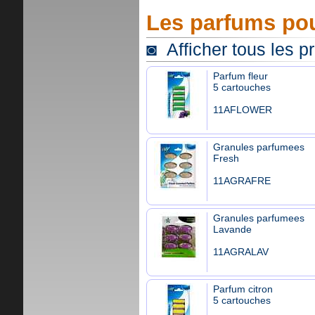
Les parfums pou
◙ Afficher tous les p
Parfum fleur
5 cartouches
11AFLOWER
Granules parfumees
Fresh
11AGRAFRE
Granules parfumees
Lavande
11AGRALAV
Parfum citron
5 cartouches