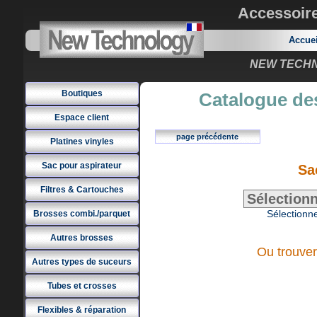
Accessoir
Accue
NEW TECHNO
Boutiques
Catalogue des
Espace client
page précédente
Platines vinyles
Sac pour aspirateur
Sa
Filtres & Cartouches
Sélectionne
Brosses combi./parquet
Autres brosses
Ou trouver
Autres types de suceurs
Tubes et crosses
Flexibles & réparation