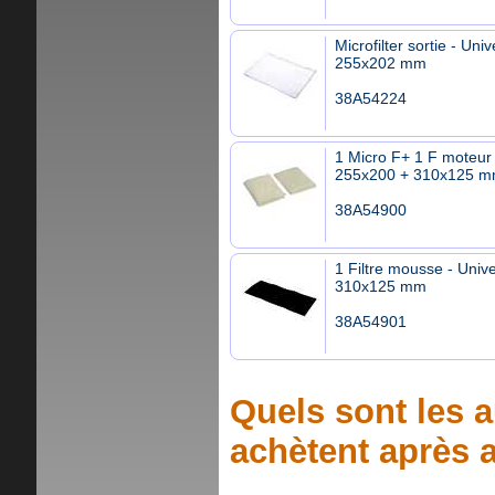
Microfilter sortie - Univ
255x202 mm
38A54224
1 Micro F+ 1 F moteur 
255x200 + 310x125 
38A54900
1 Filtre mousse - Unive
310x125 mm
38A54901
Quels sont les a
achètent après a