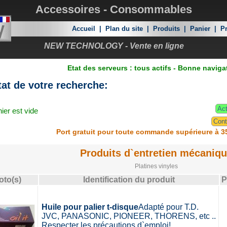
Accessoires - Consommables
Accueil
|
Plan du site
|
Produits
|
Panier
|
Pr
NEW TECHNOLOGY - Vente en ligne
Etat des serveurs : tous actifs - Bonne naviga
at de votre recherche:
Act
ier est vide
Cont
Port gratuit pour toute commande supérieure à 3
Produits d`entretien mécaniq
Platines vinyles
oto(s)
Identification du produit
P
Huile pour palier t-disque
Adapté pour T.D.
JVC, PANASONIC, PIONEER, THORENS, etc ..
Respecter les précautions d`emploi!