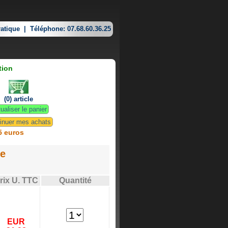
atique
|
Téléphone: 07.68.60.36.25
tion
(0) article
ualiser le panier
inuer mes achats
5 euros
ue
rix U. TTC
Quantité
EUR