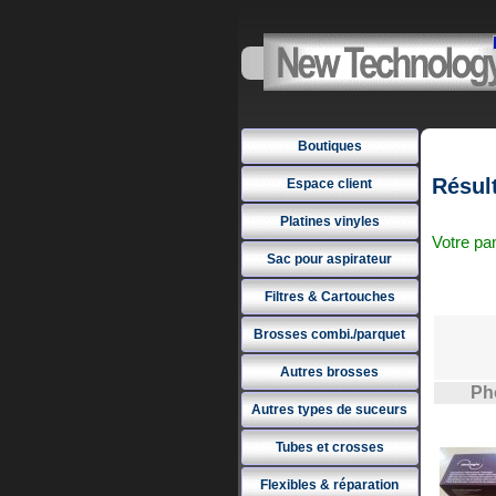
Boutiques
Résult
Espace client
Platines vinyles
Votre pan
Sac pour aspirateur
Filtres & Cartouches
Brosses combi./parquet
Autres brosses
Ph
Autres types de suceurs
Tubes et crosses
Flexibles & réparation