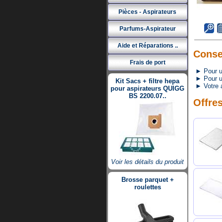
Pièces - Aspirateurs
Parfums-Aspirateur
Aide et Réparations ..
Consei
Frais de port
► Pour un 
► Pour une
Kit Sacs + filtre hepa
► Votre a
pour aspirateurs QUIGG
BS 2200.07..
Offres
Voir les détails du produit
Brosse parquet +
roulettes