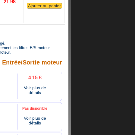
21.98
agé.
ement les filtres E/S moteur.
oteur.
s Entrée/Sortie moteur
4.15 €
Voir plus de
détails
Pas disponible
Voir plus de
détails