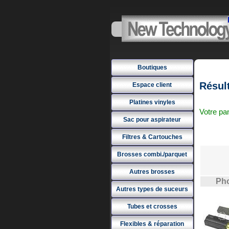
Boutiques
Résult
Espace client
Platines vinyles
Votre pan
Sac pour aspirateur
Filtres & Cartouches
Brosses combi./parquet
Autres brosses
Pho
Autres types de suceurs
Tubes et crosses
Flexibles & réparation