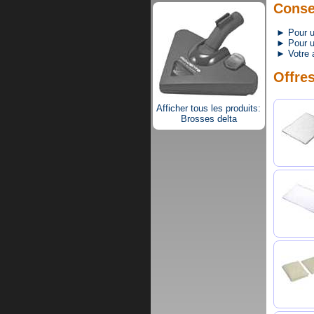
Consei
► Pour un 
► Pour une
► Votre a
Offres
Afficher tous les produits:
Brosses delta