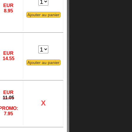
EUR
8.95
EUR
14.55
EUR
11.05
X
PROMO:
7.95