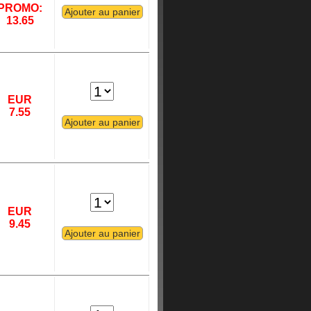
PROMO:
13.65
EUR
7.55
EUR
9.45