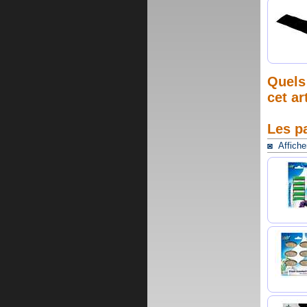
Quels 
cet ar
Les p
◙ Afficher