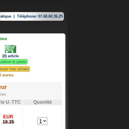
atique
|
Téléphone: 07.68.60.36.25
tion
(0) article
ualiser le panier
inuer mes achats
5 euros
eur
cles
rix U. TTC
Quantité
EUR
16.35