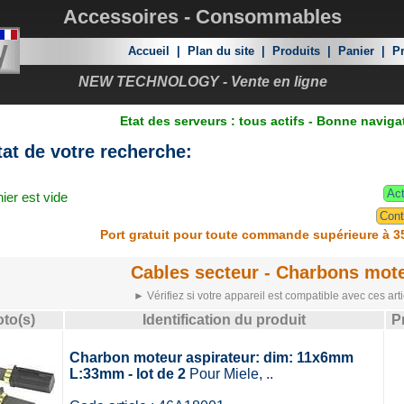
Accessoires - Consommables
Accueil
|
Plan du site
|
Produits
|
Panier
|
Pr
NEW TECHNOLOGY - Vente en ligne
Etat des serveurs : tous actifs - Bonne naviga
at de votre recherche:
Act
ier est vide
Cont
Port gratuit pour toute commande supérieure à 3
Cables secteur - Charbons mot
► Vérifiez si votre appareil est compatible avec ces arti
to(s)
Identification du produit
P
Charbon moteur aspirateur: dim: 11x6mm
L:33mm - lot de 2
Pour Miele, ..