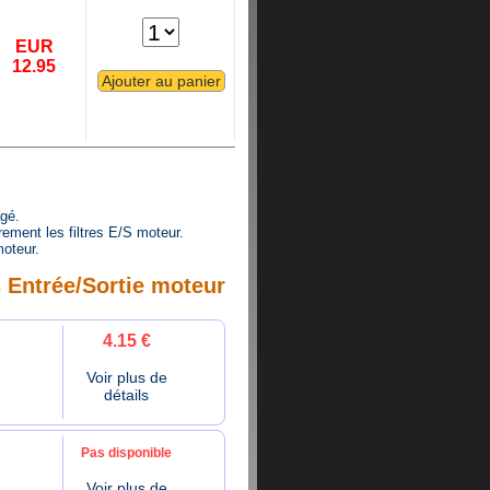
EUR
12.95
agé.
ement les filtres E/S moteur.
oteur.
s Entrée/Sortie moteur
4.15 €
Voir plus de
détails
Pas disponible
Voir plus de