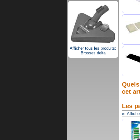
Afficher tous les produits:
Brosses delta
Quels 
cet ar
Les p
◙ Afficher