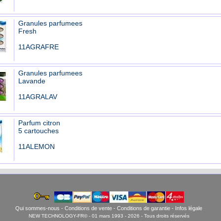
Granules parfumees
Fresh
11AGRAFRE
Granules parfumees
Lavande
11AGRALAV
Parfum citron
5 cartouches
11ALEMON
Qui sommes-nous
-
Conditions de vente
-
Conditions de garantie
-
Infos légale
NEW TECHNOLOGY-FR© - 01 mars 1993 - 2026 - Tous droits réservés