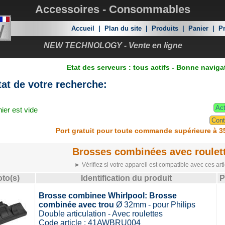
Accessoires - Consommables
Accueil
|
Plan du site
|
Produits
|
Panier
|
Pr
NEW TECHNOLOGY - Vente en ligne
Etat des serveurs : tous actifs - Bonne naviga
at de votre recherche:
Act
ier est vide
Cont
Port gratuit pour toute commande supérieure à 3
Brosses combinées avec roulet
► Vérifiez si votre appareil est compatible avec ces arti
to(s)
Identification du produit
P
Brosse combinee Whirlpool: Brosse
combinée avec trou
Ø 32mm - pour Philips
Double articulation - Avec roulettes
Code article : 41AWBRU004