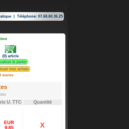
atique
|
Téléphone: 07.68.60.36.25
tion
(0) article
ualiser le panier
inuer mes achats
5 euros
tes
cles
rix U. TTC
Quantité
EUR
X
9.85