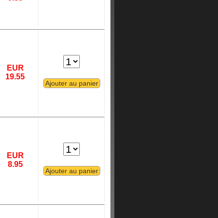
EUR
19.55
EUR
8.95