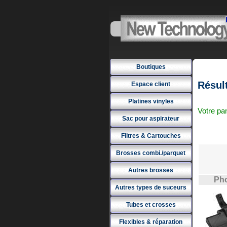
Boutiques
Résult
Espace client
Platines vinyles
Votre pan
Sac pour aspirateur
Filtres & Cartouches
Brosses combi./parquet
Autres brosses
Pho
Autres types de suceurs
Tubes et crosses
Flexibles & réparation