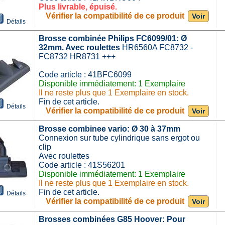
Plus livrable, épuisé.
Vérifier la compatibilité de ce produit
Voir
Détails
Brosse combinée Philips FC6099/01: Ø
32mm. Avec roulettes
HR6560A FC8732 -
FC8732 HR8731 +++
Code article : 41BFC6099
Disponible immédiatement: 1 Exemplaire
Il ne reste plus que 1 Exemplaire en stock.
Fin de cet article.
Détails
Vérifier la compatibilité de ce produit
Voir
Brosse combinee vario: Ø 30 à 37mm
Connexion sur tube cylindrique sans ergot ou
clip
Avec roulettes
Code article : 41S56201
Disponible immédiatement: 1 Exemplaire
Il ne reste plus que 1 Exemplaire en stock.
Fin de cet article.
Détails
Vérifier la compatibilité de ce produit
Voir
Brosses combinées G85 Hoover: Pour