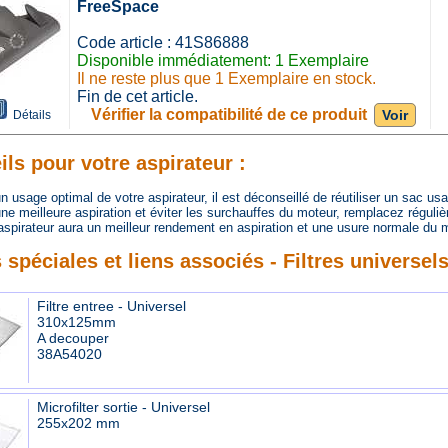
FreeSpace
Code article : 41S86888
Disponible immédiatement: 1 Exemplaire
Il ne reste plus que 1 Exemplaire en stock.
Fin de cet article.
Vérifier la compatibilité de ce produit
Voir
Détails
ls pour votre aspirateur :
usage optimal de votre aspirateur, il est déconseillé de réutiliser un sac us
 meilleure aspiration et éviter les surchauffes du moteur, remplacez régulièr
spirateur aura un meilleur rendement en aspiration et une usure normale du m
 spéciales et liens associés - Filtres universel
Filtre entree - Universel
310x125mm
A decouper
38A54020
Microfilter sortie - Universel
255x202 mm