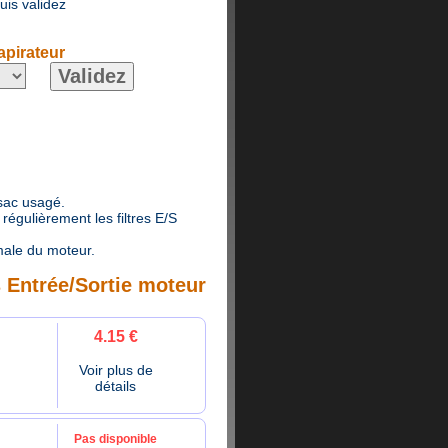
puis validez
apirateur
 sac usagé.
égulièrement les filtres E/S
male du moteur.
s Entrée/Sortie moteur
4.15 €
Voir plus de
détails
Pas disponible