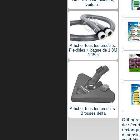
voiture..
Afficher tous les produits:
Flexibles + bague de 1.8M
à 15m
Afficher tous les produits:
Brosses delta
Orthograp
de sécuri
rectangul
dimension
synthétiq