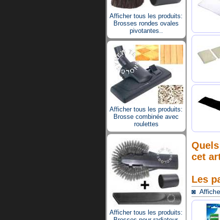
Afficher tous les produits:
Brosses rondes ovales
pivotantes..
Afficher tous les produits:
Brosse combinée avec
roulettes
Quels 
cet ar
Les p
◙ Affiche
Afficher tous les produits:
Brosses pour radiateur,