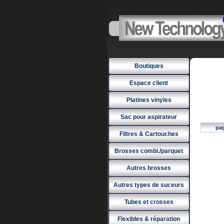
Boutiques
Espace client
Platines vinyles
Sac pour aspirateur
pa
Filtres & Cartouches
Brosses combi./parquet
Autres brosses
Autres types de suceurs
Tubes et crosses
Flexibles & réparation