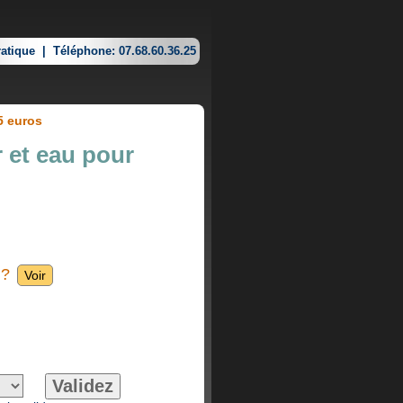
atique
|
Téléphone: 07.68.60.36.25
5 euros
r et eau pour
 ?