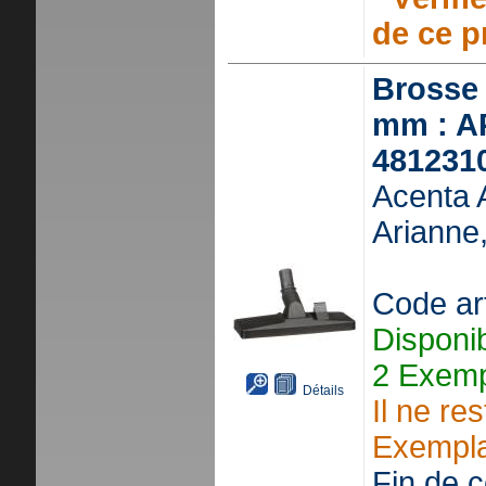
de ce p
Brosse
mm : A
4812310
Acenta 
Arianne,
Code ar
Disponi
2 Exemp
Détails
Il ne re
Exempla
Fin de ce