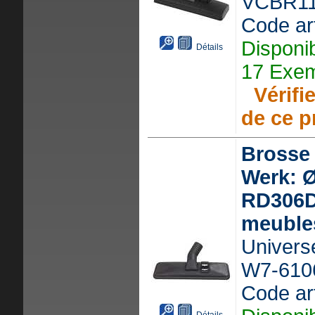
VCBR1
Code ar
Disponi
Détails
17 Exem
Vérifie
de ce p
Brosse
Werk: 
RD306D
meuble
Universe
W7-610
Code ar