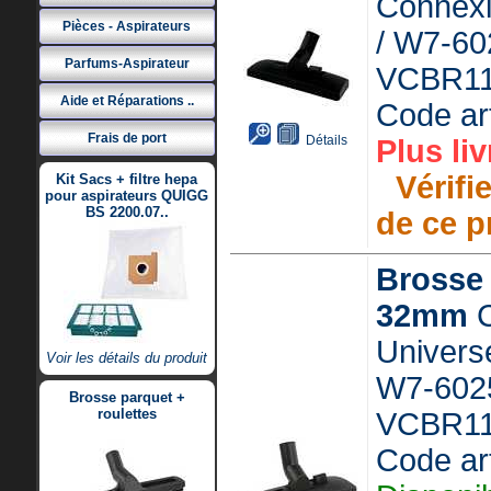
Connexi
Pièces - Aspirateurs
/ W7-60
Parfums-Aspirateur
VCBR1
Aide et Réparations ..
Code ar
Frais de port
Détails
Plus liv
Vérifie
Kit Sacs + filtre hepa
pour aspirateurs QUIGG
BS 2200.07..
de ce p
Brosse 
32mm
C
Universe
Voir les détails du produit
W7-602
Brosse parquet +
roulettes
VCBR1
Code ar