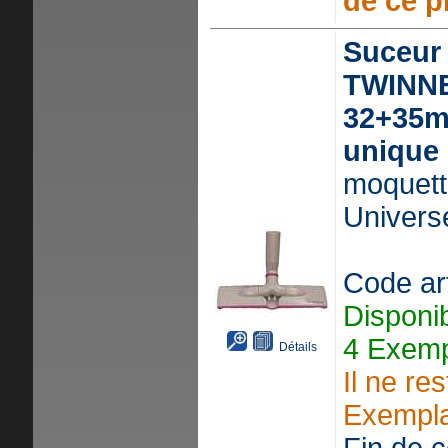
de ce p
Suceur 
TWINNE
32+35m
unique
moquett
Universe
Code ar
Disponi
4 Exemp
Détails
Il ne re
Exempla