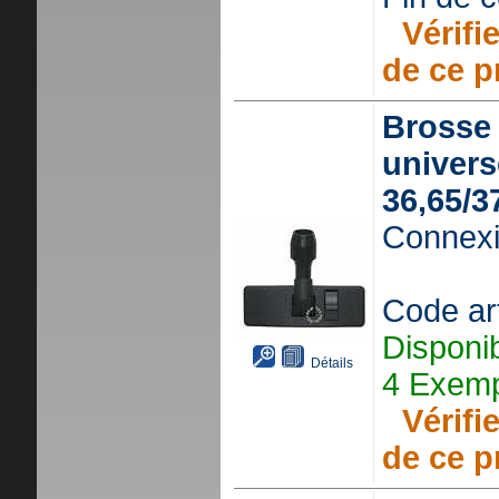
Vérifie
de ce p
Brosse
univers
36,65/3
Connexi
Code ar
Disponi
Détails
4 Exemp
Vérifie
de ce p