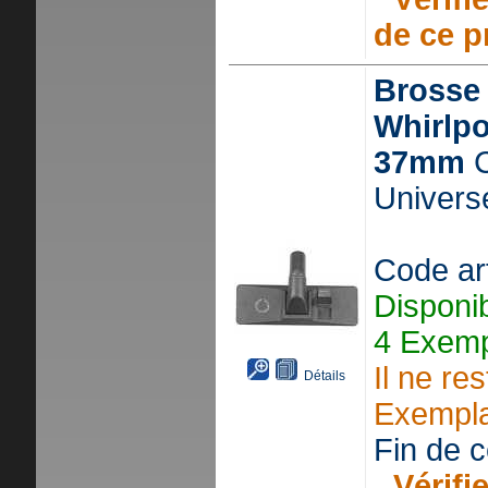
de ce p
Brosse
Whirlpo
37mm
C
Universe
Code ar
Disponi
4 Exemp
Il ne re
Détails
Exempla
Fin de ce
Vérifie