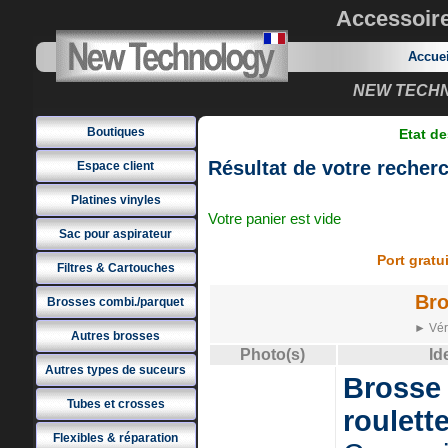
Accessoir
Accue
NEW TECHNO
Boutiques
Etat de
Résultat de votre recher
Espace client
Platines vinyles
Votre panier est vide
Sac pour aspirateur
Port grat
Filtres & Cartouches
Bro
Brosses combi./parquet
► Véri
Autres brosses
Photo(s)
Id
Autres types de suceurs
Brosse 
Tubes et crosses
roulett
Flexibles & réparation