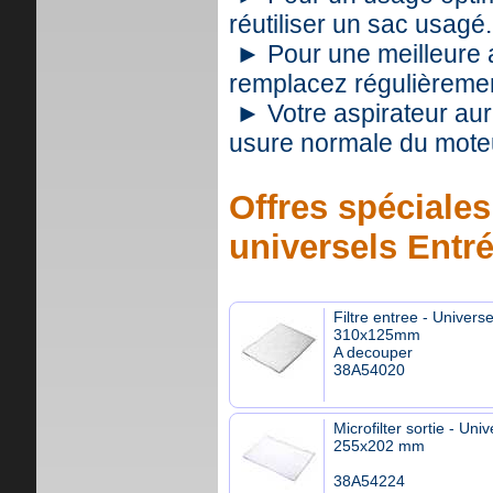
réutiliser un sac usagé.
► Pour une meilleure as
remplacez régulièrement
► Votre aspirateur aur
usure normale du mote
Offres spéciales 
universels Entr
Filtre entree - Universe
310x125mm
A decouper
38A54020
Microfilter sortie - Univ
255x202 mm
38A54224