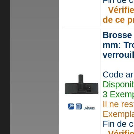
Fin de ce
Vérifie
de ce p
Brosse 
mm: Tr
verroui
Code art
Disponi
3 Exemp
Il ne re
Détails
Exempla
Fin de ce
Vérifie