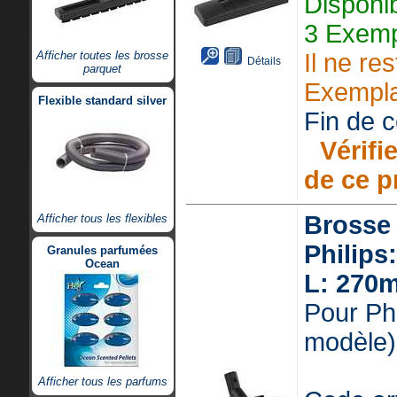
Disponi
3 Exemp
Afficher toutes les brosse
Il ne re
Détails
parquet
Exempla
Flexible standard silver
Fin de ce
Vérifie
de ce p
Brosse
Afficher tous les flexibles
Philips
Granules parfumées
Ocean
L: 270
Pour Phi
modèle)
Afficher tous les parfums