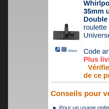
Whirlp
35mm un
Double 
roulette
Universe
Code ar
Détails
Plus liv
Vérifie
de ce p
Conseils pour vo
► Pour un usage optimal