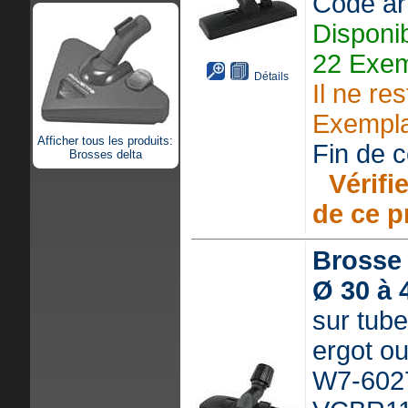
Code ar
Disponi
22 Exem
Détails
Il ne re
Exempla
Afficher tous les produits:
Fin de ce
Brosses delta
Vérifie
de ce p
Brosse 
Ø 30 à
sur tube
ergot ou
W7-602