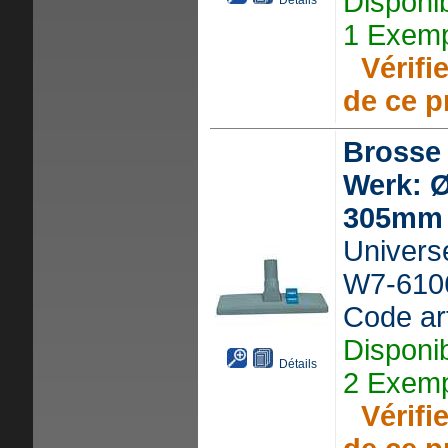
Disponi
Détails
1 Exemp
Vérifie
de ce p
Brosse
Werk: Ø
305mm
Universe
W7-610
Code ar
Disponi
Détails
2 Exemp
Vérifie