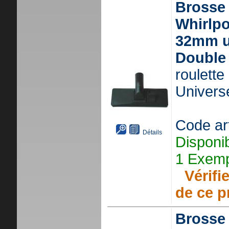
Brosse
Whirlp
32mm un
Double 
roulette
Universe
Code ar
Détails
Disponi
1 Exemp
Vérifie
de ce p
Brosse