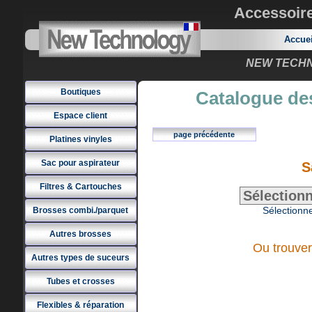
Accessoir
Accue
NEW TECHNO
Boutiques
Catalogue des
Espace client
page précédente
Platines vinyles
Sac pour aspirateur
S
Filtres & Cartouches
Sélectionne
Brosses combi./parquet
Autres brosses
Ou trouver
Autres types de suceurs
Tubes et crosses
Flexibles & réparation