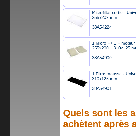
Microfilter sortie - Univ
255x202 mm
38A54224
1 Micro F+ 1 F moteur 
255x200 + 310x125 
38A54900
1 Filtre mousse - Unive
310x125 mm
38A54901
Quels sont les a
achètent après a