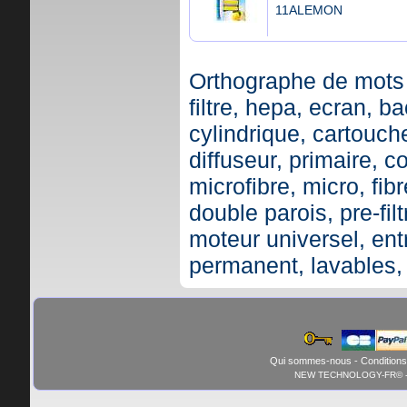
11ALEMON
Orthographe de mots 
filtre, hepa, ecran, ba
cylindrique, cartouche,
diffuseur, primaire, c
microfibre, micro, fibr
double parois, pre-fil
moteur universel, ent
permanent, lavables,
Qui sommes-nous
-
Conditions
NEW TECHNOLOGY-FR© - 01