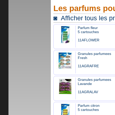
Les parfums pou
◙ Afficher tous les p
Parfum fleur
5 cartouches
11AFLOWER
Granules parfumees
Fresh
11AGRAFRE
Granules parfumees
Lavande
11AGRALAV
Parfum citron
5 cartouches