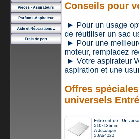
Conseils pour v
Pièces - Aspirateurs
Parfums-Aspirateur
► Pour un usage optim
Aide et Réparations ..
de réutiliser un sac 
Frais de port
► Pour une meilleure 
moteur, remplacez rég
► Votre aspirateur 
aspiration et une usu
Offres spéciales 
universels Entr
Filtre entree - Universe
310x125mm
A decouper
38A54020