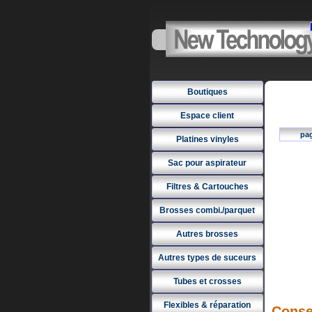
Boutiques
Espace client
pa
Platines vinyles
Sac pour aspirateur
Filtres & Cartouches
Brosses combi./parquet
Autres brosses
Autres types de suceurs
Tubes et crosses
Flexibles & réparation
Conse