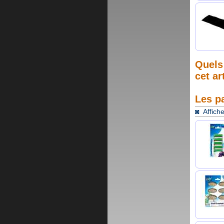
Quels 
cet ar
Les p
◙ Affiche