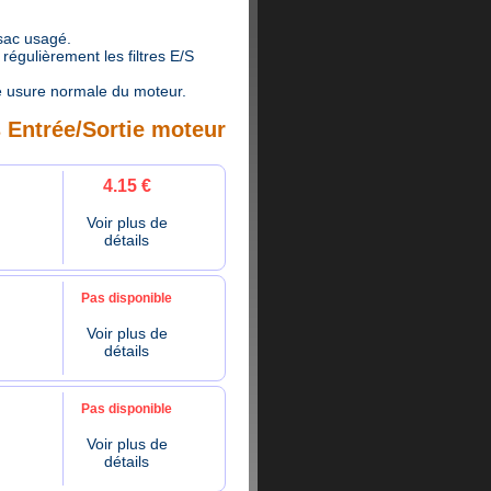
 sac usagé.
égulièrement les filtres E/S
 usure normale du moteur.
s Entrée/Sortie moteur
4.15 €
Voir plus de
détails
Pas disponible
Voir plus de
détails
Pas disponible
Voir plus de
détails