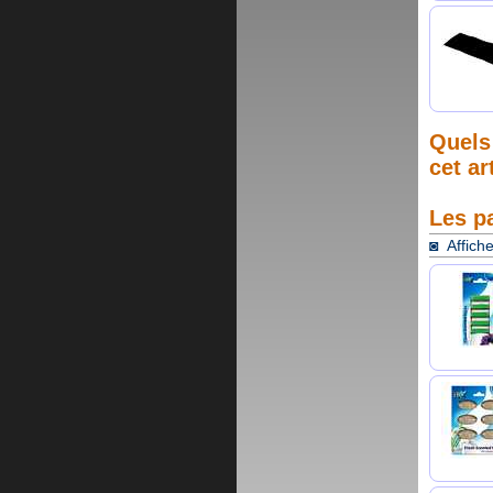
Quels 
cet ar
Les p
◙ Affiche