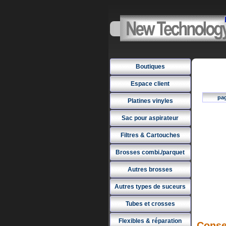
Boutiques
Espace client
pa
Platines vinyles
Sac pour aspirateur
Filtres & Cartouches
Brosses combi./parquet
Autres brosses
Autres types de suceurs
Tubes et crosses
Flexibles & réparation
Conse