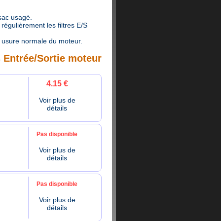
 sac usagé.
égulièrement les filtres E/S
 usure normale du moteur.
s Entrée/Sortie moteur
4.15 €
Voir plus de
détails
Pas disponible
Voir plus de
détails
Pas disponible
Voir plus de
détails