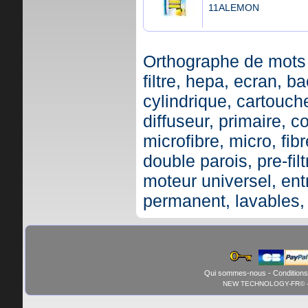
11ALEMON
Orthographe de mots 
filtre, hepa, ecran, ba
cylindrique, cartouche,
diffuseur, primaire, c
microfibre, micro, fibr
double parois, pre-fil
moteur universel, ent
permanent, lavables,
Qui sommes-nous
-
Conditions
NEW TECHNOLOGY-FR© - 01