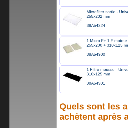
Microfilter sortie - Univ
255x202 mm
38A54224
1 Micro F+ 1 F moteur 
255x200 + 310x125 
38A54900
1 Filtre mousse - Unive
310x125 mm
38A54901
Quels sont les a
achètent après a