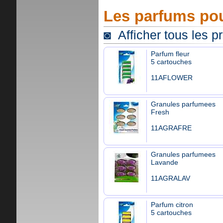
Les parfums pou
◙ Afficher tous les p
Parfum fleur
5 cartouches
11AFLOWER
Granules parfumees
Fresh
11AGRAFRE
Granules parfumees
Lavande
11AGRALAV
Parfum citron
5 cartouches