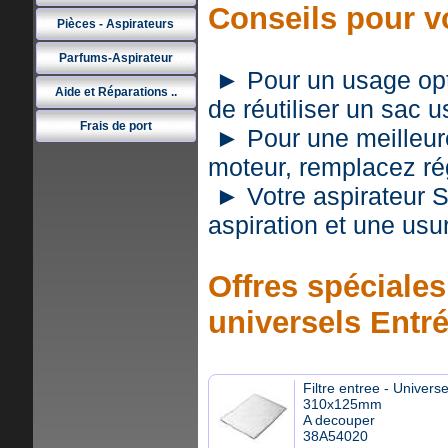
Conseils pour v
Pièces - Aspirateurs
Parfums-Aspirateur
► Pour un usage optim
Aide et Réparations ..
de réutiliser un sac 
Frais de port
► Pour une meilleure 
moteur, remplacez rég
► Votre aspirateur 
aspiration et une usu
Offres spéciales 
universels Entr
Filtre entree - Universe
310x125mm
A decouper
38A54020