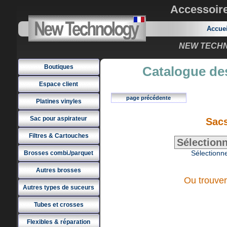
Accessoir
Accue
NEW TECHNO
Boutiques
Catalogue des
Espace client
page précédente
Platines vinyles
Sac pour aspirateur
Sac
Filtres & Cartouches
Sélectionne
Brosses combi./parquet
Autres brosses
Ou trouver
Autres types de suceurs
Tubes et crosses
Flexibles & réparation