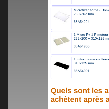
Microfilter sortie - Univ
255x202 mm
38A54224
1 Micro F+ 1 F moteur 
255x200 + 310x125 
38A54900
1 Filtre mousse - Unive
310x125 mm
38A54901
Quels sont les a
achètent après a