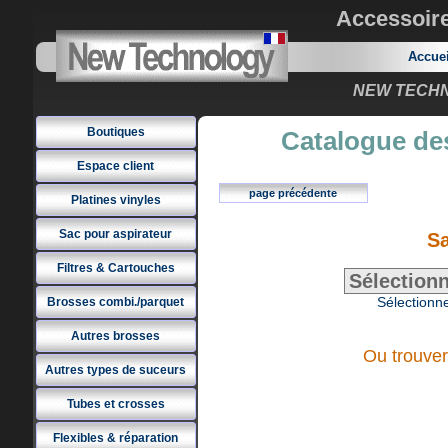
Accessoir
Accue
NEW TECHNO
Boutiques
Catalogue des
Espace client
page précédente
Platines vinyles
Sac pour aspirateur
Sa
Filtres & Cartouches
Sélectionne
Brosses combi./parquet
Autres brosses
Ou trouver
Autres types de suceurs
Tubes et crosses
Flexibles & réparation