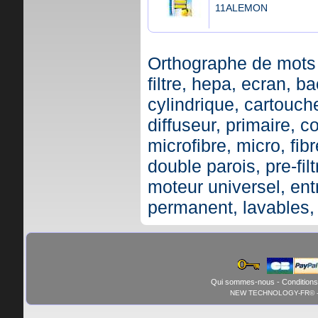
11ALEMON
Orthographe de mots 
filtre, hepa, ecran, ba
cylindrique, cartouche,
diffuseur, primaire, c
microfibre, micro, fibr
double parois, pre-fil
moteur universel, ent
permanent, lavables,
Qui sommes-nous
-
Conditions
NEW TECHNOLOGY-FR© - 01