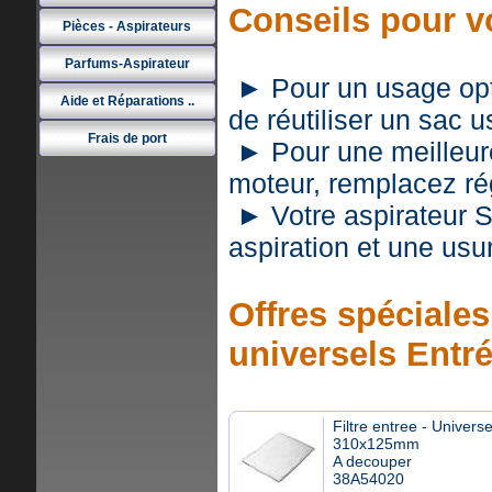
Conseils pour v
Pièces - Aspirateurs
Parfums-Aspirateur
► Pour un usage optim
Aide et Réparations ..
de réutiliser un sac 
Frais de port
► Pour une meilleure 
moteur, remplacez rég
► Votre aspirateur 
aspiration et une usu
Offres spéciales 
universels Entr
Filtre entree - Universe
310x125mm
A decouper
38A54020