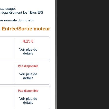
 sac usagé.
égulièrement les filtres E/S
ure normale du moteur.
s Entrée/Sortie moteur
4.15 €
Voir plus de
détails
Pas disponible
Voir plus de
détails
Pas disponible
Voir plus de
détails