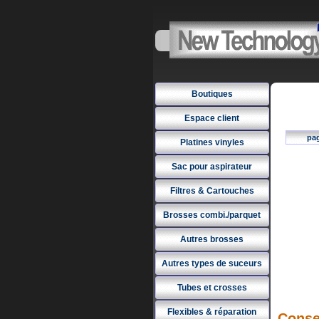
Boutiques
Espace client
pa
Platines vinyles
Sac pour aspirateur
Filtres & Cartouches
Brosses combi./parquet
Autres brosses
Autres types de suceurs
Tubes et crosses
Flexibles & réparation
Conse