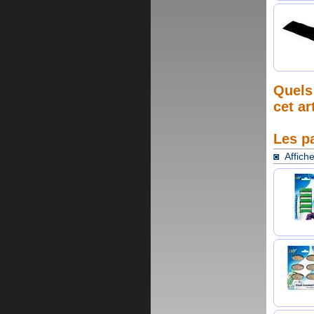
Quels 
cet ar
Les p
◙ Affiche