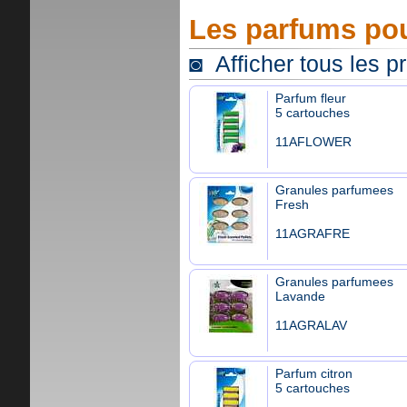
Les parfums pou
◙ Afficher tous les p
Parfum fleur
5 cartouches
11AFLOWER
Granules parfumees
Fresh
11AGRAFRE
Granules parfumees
Lavande
11AGRALAV
Parfum citron
5 cartouches