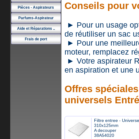
Conseils pour v
Pièces - Aspirateurs
Parfums-Aspirateur
► Pour un usage optim
Aide et Réparations ..
de réutiliser un sac 
Frais de port
► Pour une meilleure 
moteur, remplacez rég
► Votre aspirateur 
en aspiration et une
Offres spéciales 
universels Entr
Filtre entree - Universe
310x125mm
A decouper
38A54020