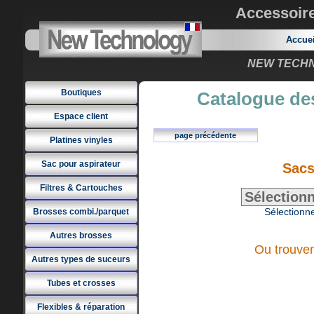
Accessoir
Accue
NEW TECHNO
Boutiques
Catalogue des
Espace client
page précédente
Platines vinyles
Sac pour aspirateur
Sacs
Filtres & Cartouches
Sélectionne
Brosses combi./parquet
Autres brosses
Ou trouver
Autres types de suceurs
Tubes et crosses
Flexibles & réparation