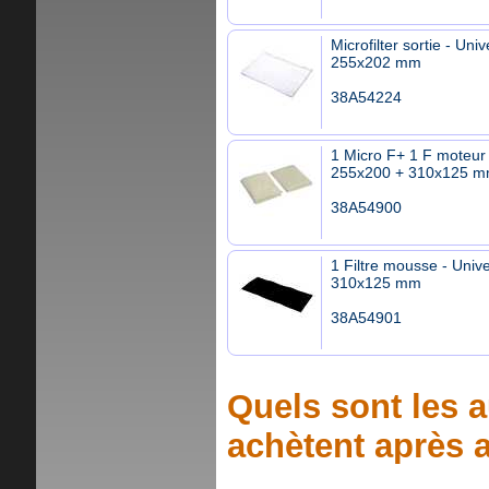
Microfilter sortie - Univ
255x202 mm
38A54224
1 Micro F+ 1 F moteur 
255x200 + 310x125 
38A54900
1 Filtre mousse - Unive
310x125 mm
38A54901
Quels sont les a
achètent après a