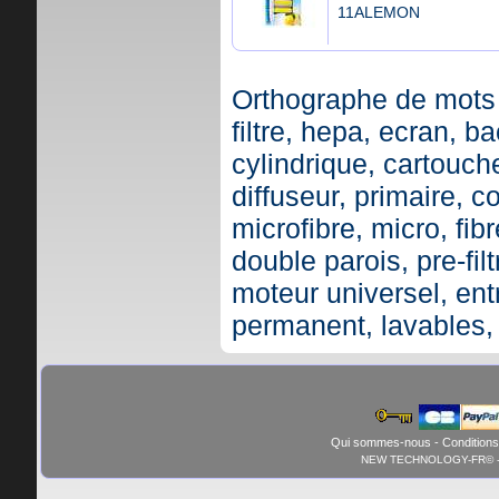
11ALEMON
Orthographe de mots 
filtre, hepa, ecran, ba
cylindrique, cartouche,
diffuseur, primaire, c
microfibre, micro, fibr
double parois, pre-fil
moteur universel, ent
permanent, lavables,
Qui sommes-nous
-
Conditions
NEW TECHNOLOGY-FR© - 01