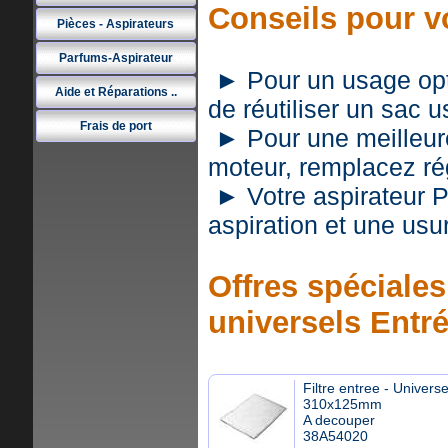
Conseils pour v
Pièces - Aspirateurs
Parfums-Aspirateur
► Pour un usage optim
Aide et Réparations ..
de réutiliser un sac 
Frais de port
► Pour une meilleure 
moteur, remplacez rég
► Votre aspirateur 
aspiration et une usu
Offres spéciales 
universels Entr
Filtre entree - Universe
310x125mm
A decouper
38A54020