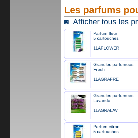
Les parfums pou
◙ Afficher tous les p
Parfum fleur
5 cartouches
11AFLOWER
Granules parfumees
Fresh
11AGRAFRE
Granules parfumees
Lavande
11AGRALAV
Parfum citron
5 cartouches