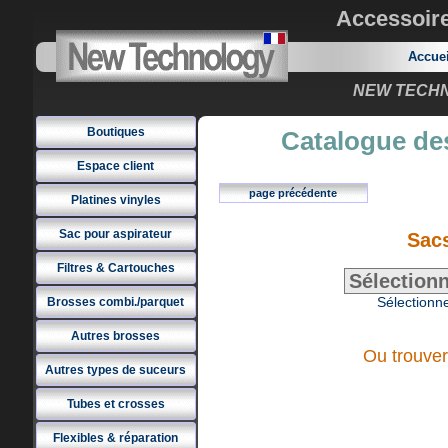
Accessoir
Accue
NEW TECHNO
Boutiques
Catalogue des
Espace client
page précédente
Platines vinyles
Sac pour aspirateur
Sac
Filtres & Cartouches
Sélectionne
Brosses combi./parquet
Autres brosses
Ou trouver
Autres types de suceurs
Tubes et crosses
Flexibles & réparation