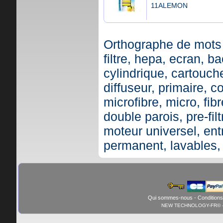
11ALEMON
Orthographe de mots 
filtre, hepa, ecran, ba
cylindrique, cartouche,
diffuseur, primaire, c
microfibre, micro, fibr
double parois, pre-fil
moteur universel, ent
permanent, lavables,
Qui sommes-nous
-
Conditions
NEW TECHNOLOGY-FR© - 01