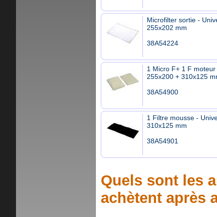
Microfilter sortie - Univ
255x202 mm
38A54224
1 Micro F+ 1 F moteur 
255x200 + 310x125 
38A54900
1 Filtre mousse - Unive
310x125 mm
38A54901
Quels sont les a
achètent après a