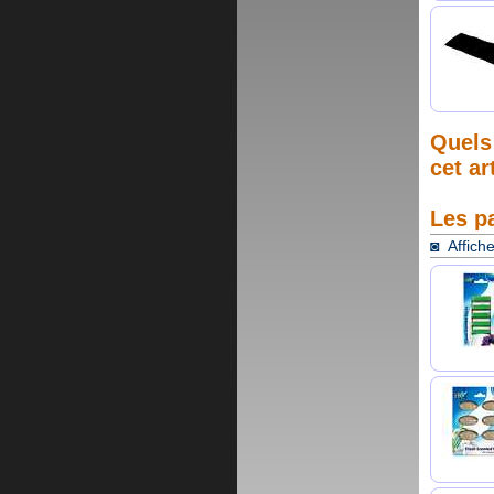
Quels 
cet ar
Les p
◙ Affiche