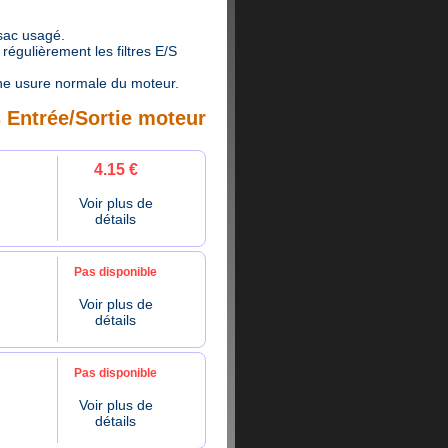
 sac usagé.
égulièrement les filtres E/S
ne usure normale du moteur.
s Entrée/Sortie moteur
4.15 €
Voir plus de
détails
Pas disponible
Voir plus de
détails
Pas disponible
Voir plus de
détails