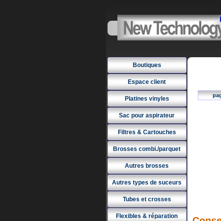
Boutiques
Espace client
pa
Platines vinyles
Sac pour aspirateur
Filtres & Cartouches
Brosses combi./parquet
Autres brosses
Autres types de suceurs
Tubes et crosses
Flexibles & réparation
Conse