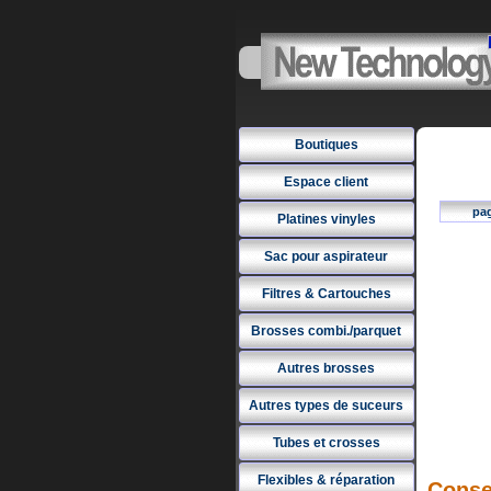
Boutiques
Espace client
pa
Platines vinyles
Sac pour aspirateur
Filtres & Cartouches
Brosses combi./parquet
Autres brosses
Autres types de suceurs
Tubes et crosses
Flexibles & réparation
Conse