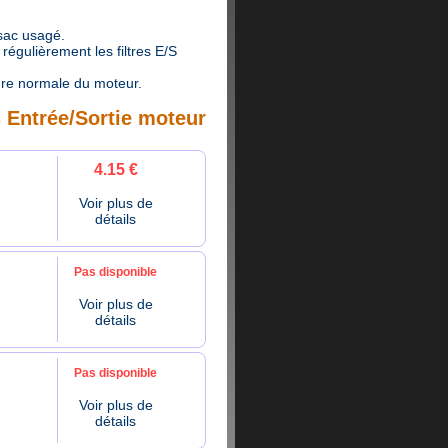
 sac usagé.
égulièrement les filtres E/S
ure normale du moteur.
s Entrée/Sortie moteur
4.15 €
Voir plus de
détails
Pas disponible
Voir plus de
détails
Pas disponible
Voir plus de
détails