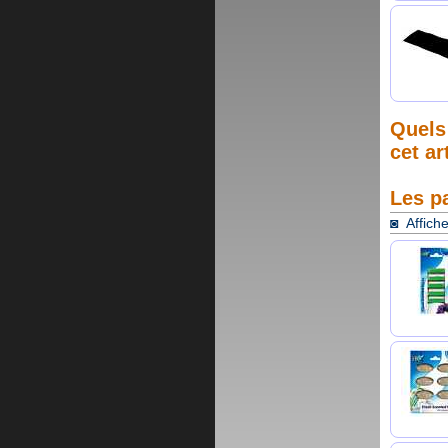
Quels 
cet ar
Les p
◙ Affiche