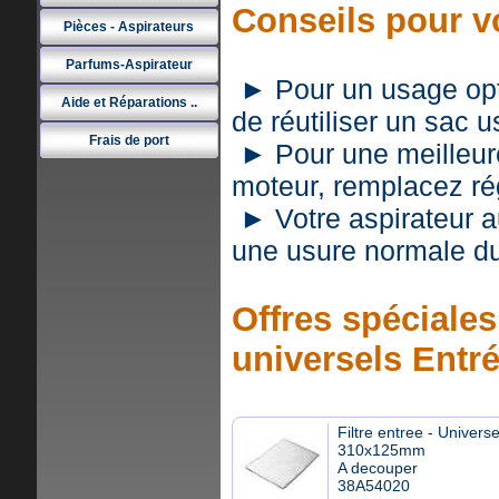
Conseils pour vo
Pièces - Aspirateurs
Parfums-Aspirateur
► Pour un usage optim
Aide et Réparations ..
de réutiliser un sac 
Frais de port
► Pour une meilleure 
moteur, remplacez rég
► Votre aspirateur a
une usure normale du
Offres spéciales 
universels Entr
Filtre entree - Universe
310x125mm
A decouper
38A54020