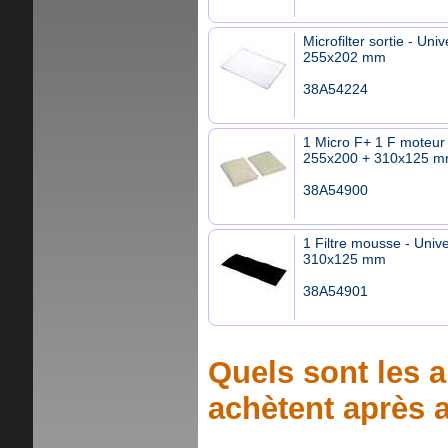
Microfilter sortie - Univ
255x202 mm
38A54224
1 Micro F+ 1 F moteur 
255x200 + 310x125 
38A54900
1 Filtre mousse - Unive
310x125 mm
38A54901
Quels sont les a
achètent après a