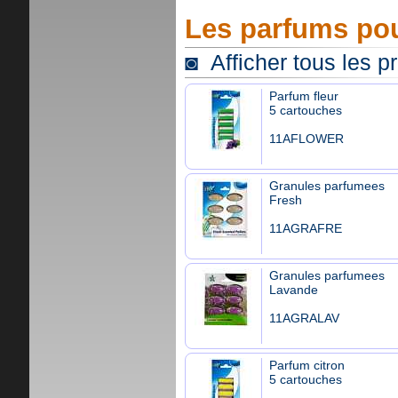
Les parfums pou
◙ Afficher tous les p
Parfum fleur
5 cartouches
11AFLOWER
Granules parfumees
Fresh
11AGRAFRE
Granules parfumees
Lavande
11AGRALAV
Parfum citron
5 cartouches