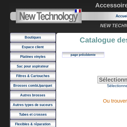
Accessoir
Accue
NEW TECHNO
Boutiques
Catalogue des
Espace client
page précédente
Platines vinyles
Sac pour aspirateur
Filtres & Cartouches
Sélectionne
Brosses combi./parquet
Autres brosses
Ou trouver
Autres types de suceurs
Tubes et crosses
Flexibles & réparation