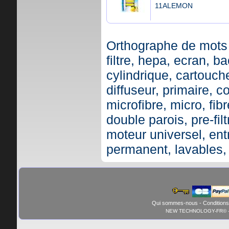
11ALEMON
Orthographe de mots 
filtre, hepa, ecran, ba
cylindrique, cartouche,
diffuseur, primaire, c
microfibre, micro, fibr
double parois, pre-fil
moteur universel, ent
permanent, lavables,
Qui sommes-nous
-
Conditions
NEW TECHNOLOGY-FR© - 01