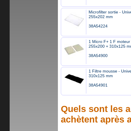
Microfilter sortie - Univ
255x202 mm
38A54224
1 Micro F+ 1 F moteur 
255x200 + 310x125 
38A54900
1 Filtre mousse - Unive
310x125 mm
38A54901
Quels sont les a
achètent après a