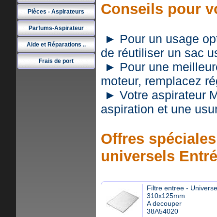
Conseils pour 
Pièces - Aspirateurs
Parfums-Aspirateur
► Pour un usage optim
Aide et Réparations ..
de réutiliser un sac 
Frais de port
► Pour une meilleure 
moteur, remplacez rég
► Votre aspirateur 
aspiration et une usu
Offres spéciales 
universels Entr
Filtre entree - Universe
310x125mm
A decouper
38A54020