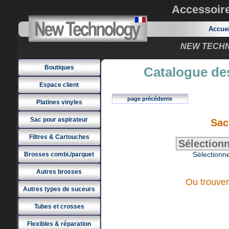
Accessoir
Accue
NEW TECHNO
Boutiques
Catalogue des
Espace client
page précédente
Platines vinyles
Sac pour aspirateur
Sac
Filtres & Cartouches
Sélectionne
Brosses combi./parquet
Autres brosses
Ou trouver
Autres types de suceurs
Tubes et crosses
Flexibles & réparation