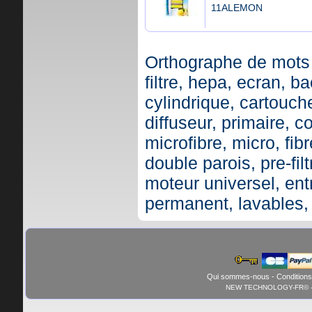
11ALEMON
Orthographe de mots 
filtre, hepa, ecran, ba
cylindrique, cartouche,
diffuseur, primaire, c
microfibre, micro, fibr
double parois, pre-fil
moteur universel, ent
permanent, lavables,
Qui sommes-nous
-
Conditions
NEW TECHNOLOGY-FR© - 01