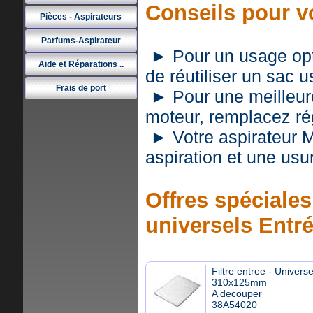
Conseils pour v
Pièces - Aspirateurs
Parfums-Aspirateur
► Pour un usage optim
Aide et Réparations ..
de réutiliser un sac 
Frais de port
► Pour une meilleure 
moteur, remplacez rég
► Votre aspirateur 
aspiration et une usu
Offres spéciales 
universels Entr
Filtre entree - Universe
310x125mm
A decouper
38A54020