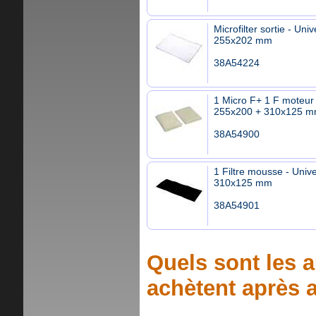
Microfilter sortie - Univ
255x202 mm
38A54224
1 Micro F+ 1 F moteur 
255x200 + 310x125 
38A54900
1 Filtre mousse - Unive
310x125 mm
38A54901
Quels sont les a
achètent après a