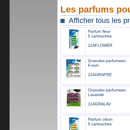
Les parfums pou
◙ Afficher tous les p
Parfum fleur
5 cartouches
11AFLOWER
Granules parfumees
Fresh
11AGRAFRE
Granules parfumees
Lavande
11AGRALAV
Parfum citron
5 cartouches