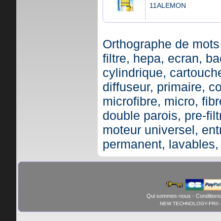
11ALEMON
Orthographe de mots 
filtre, hepa, ecran, ba
cylindrique, cartouche,
diffuseur, primaire, c
microfibre, micro, fibr
double parois, pre-fil
moteur universel, ent
permanent, lavables,
Qui sommes-nous
-
Conditions
NEW TECHNOLOGY-FR© - 01