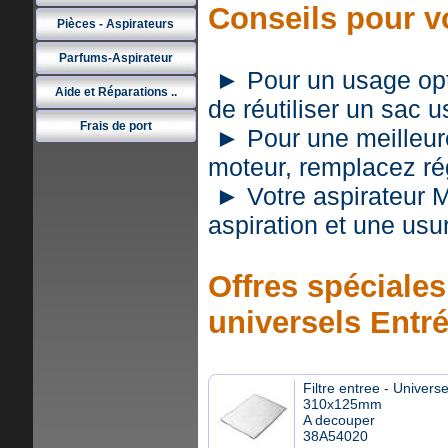
Conseils pour v
Pièces - Aspirateurs
Parfums-Aspirateur
► Pour un usage optim
Aide et Réparations ..
de réutiliser un sac 
Frais de port
► Pour une meilleure 
moteur, remplacez rég
► Votre aspirateur 
aspiration et une usu
Offres spéciales 
universels Entr
Filtre entree - Universe
310x125mm
A decouper
38A54020