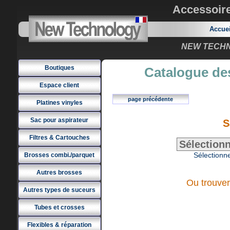
Accessoir
Accue
NEW TECHNO
Boutiques
Catalogue des
Espace client
page précédente
Platines vinyles
Sac pour aspirateur
S
Filtres & Cartouches
Sélectionne
Brosses combi./parquet
Autres brosses
Ou trouver
Autres types de suceurs
Tubes et crosses
Flexibles & réparation