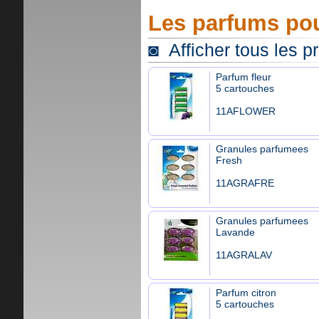
Les parfums pou
◙ Afficher tous les p
Parfum fleur
5 cartouches
11AFLOWER
Granules parfumees
Fresh
11AGRAFRE
Granules parfumees
Lavande
11AGRALAV
Parfum citron
5 cartouches