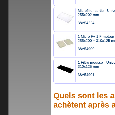
Microfilter sortie - Univ
255x202 mm
38A54224
1 Micro F+ 1 F moteur 
255x200 + 310x125 
38A54900
1 Filtre mousse - Unive
310x125 mm
38A54901
Quels sont les a
achètent après a