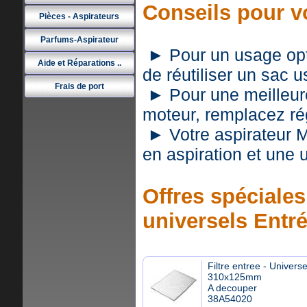
Conseils pour 
Pièces - Aspirateurs
Parfums-Aspirateur
► Pour un usage optim
Aide et Réparations ..
de réutiliser un sac 
Frais de port
► Pour une meilleure 
moteur, remplacez rég
► Votre aspirateur 
en aspiration et une
Offres spéciales 
universels Entr
Filtre entree - Universe
310x125mm
A decouper
38A54020