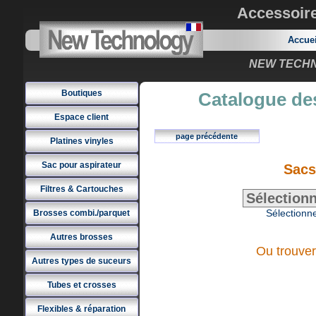
Accessoir
Accue
NEW TECHNO
Boutiques
Catalogue des
Espace client
page précédente
Platines vinyles
Sac pour aspirateur
Sacs
Filtres & Cartouches
Sélectionne
Brosses combi./parquet
Autres brosses
Ou trouver
Autres types de suceurs
Tubes et crosses
Flexibles & réparation