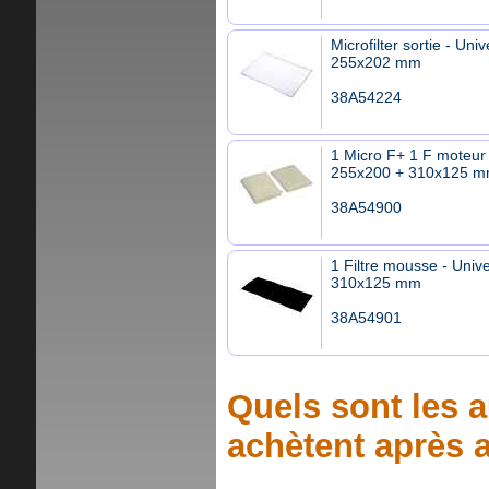
Microfilter sortie - Univ
255x202 mm
38A54224
1 Micro F+ 1 F moteur 
255x200 + 310x125 
38A54900
1 Filtre mousse - Unive
310x125 mm
38A54901
Quels sont les a
achètent après a