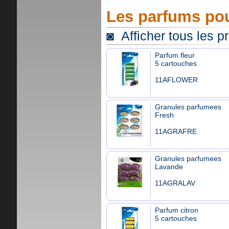
Les parfums pou
◙ Afficher tous les p
Parfum fleur
5 cartouches
11AFLOWER
Granules parfumees
Fresh
11AGRAFRE
Granules parfumees
Lavande
11AGRALAV
Parfum citron
5 cartouches