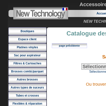
Accessoir
Accue
NEW TECHNO
Boutiques
Catalogue des
Espace client
page précédente
Platines vinyles
Sac pour aspirateur
S
Filtres & Cartouches
Sélectionne
Brosses combi./parquet
Autres brosses
Ou trouver
Autres types de suceurs
Tubes et crosses
Flexibles & réparation