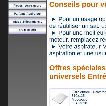
Conseils pour v
Pièces - Aspirateurs
Parfums-Aspirateur
► Pour un usage optim
Aide et Réparations ..
de réutiliser un sac 
Frais de port
► Pour une meilleure 
moteur, remplacez rég
► Votre aspirateur 
aspiration et une usu
Offres spéciales 
universels Entr
Filtre entree - Universe
310x125mm
A decouper
38A54020