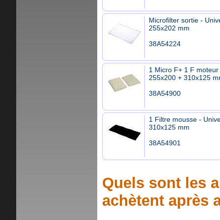
Microfilter sortie - Univ
255x202 mm
38A54224
1 Micro F+ 1 F moteur 
255x200 + 310x125 
38A54900
1 Filtre mousse - Unive
310x125 mm
38A54901
Quels sont les a
achètent après a