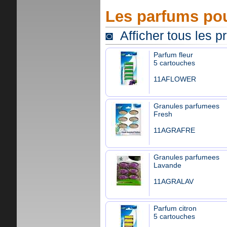
Les parfums pou
◙ Afficher tous les p
Parfum fleur
5 cartouches
11AFLOWER
Granules parfumees
Fresh
11AGRAFRE
Granules parfumees
Lavande
11AGRALAV
Parfum citron
5 cartouches