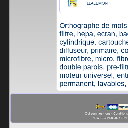
11ALEMON
Orthographe de mots 
filtre, hepa, ecran, ba
cylindrique, cartouche,
diffuseur, primaire, c
microfibre, micro, fibr
double parois, pre-fil
moteur universel, ent
permanent, lavables,
Qui sommes-nous
-
Conditions
NEW TECHNOLOGY-FR© - 01