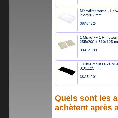
Microfilter sortie - Univ
255x202 mm
38A54224
1 Micro F+ 1 F moteur 
255x200 + 310x125 
38A54900
1 Filtre mousse - Unive
310x125 mm
38A54901
Quels sont les a
achètent après a