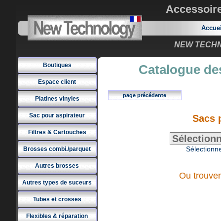
Accessoir
Accue
NEW TECHNO
Boutiques
Catalogue des
Espace client
page précédente
Platines vinyles
Sac pour aspirateur
Sacs 
Filtres & Cartouches
Sélectionne
Brosses combi./parquet
Autres brosses
Ou trouver
Autres types de suceurs
Tubes et crosses
Flexibles & réparation