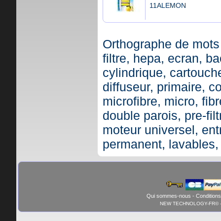
11ALEMON
Orthographe de mots 
filtre, hepa, ecran, ba
cylindrique, cartouche,
diffuseur, primaire, c
microfibre, micro, fibr
double parois, pre-fil
moteur universel, ent
permanent, lavables,
Qui sommes-nous
-
Conditions
NEW TECHNOLOGY-FR© - 01