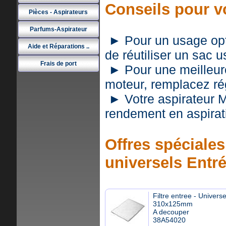
Conseils pour 
Pièces - Aspirateurs
Parfums-Aspirateur
► Pour un usage optim
Aide et Réparations ..
de réutiliser un sac 
Frais de port
► Pour une meilleure 
moteur, remplacez rég
► Votre aspirateur
rendement en aspirat
Offres spéciales 
universels Entr
Filtre entree - Universe
310x125mm
A decouper
38A54020