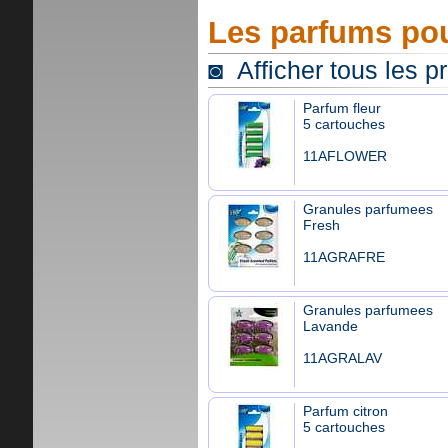
Les parfums pou
◙ Afficher tous les p
Parfum fleur
5 cartouches
11AFLOWER
Granules parfumees
Fresh
11AGRAFRE
Granules parfumees
Lavande
11AGRALAV
Parfum citron
5 cartouches