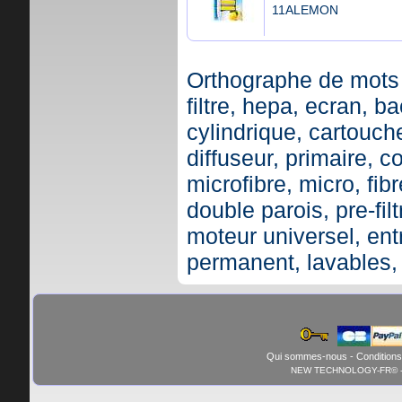
11ALEMON
Orthographe de mots 
filtre, hepa, ecran, ba
cylindrique, cartouche,
diffuseur, primaire, c
microfibre, micro, fibr
double parois, pre-fil
moteur universel, ent
permanent, lavables,
Qui sommes-nous
-
Conditions
NEW TECHNOLOGY-FR© - 01