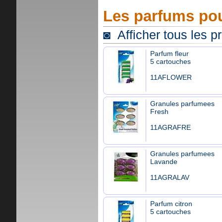
Les parfums pou
◙ Afficher tous les p
Parfum fleur
5 cartouches
11AFLOWER
Granules parfumees
Fresh
11AGRAFRE
Granules parfumees
Lavande
11AGRALAV
Parfum citron
5 cartouches