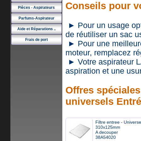
Conseils pour v
Pièces - Aspirateurs
Parfums-Aspirateur
► Pour un usage optim
Aide et Réparations ..
de réutiliser un sac 
Frais de port
► Pour une meilleure 
moteur, remplacez rég
► Votre aspirateur 
aspiration et une usu
Offres spéciales 
universels Entr
Filtre entree - Universe
310x125mm
A decouper
38A54020