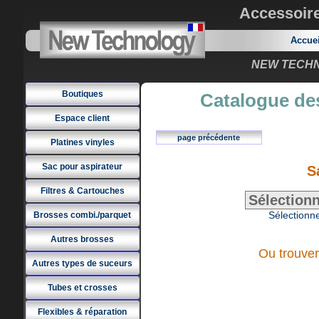
Accessoir
Accue
NEW TECHNO
Boutiques
Catalogue des
Espace client
page précédente
Platines vinyles
Sac pour aspirateur
S
Filtres & Cartouches
Sélectionne
Brosses combi./parquet
Autres brosses
Ou trouver
Autres types de suceurs
Tubes et crosses
Flexibles & réparation