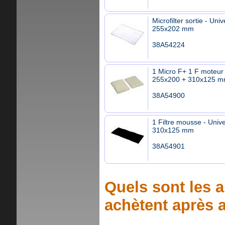
Microfilter sortie - Univ
255x202 mm
38A54224
1 Micro F+ 1 F moteur 
255x200 + 310x125 
38A54900
1 Filtre mousse - Unive
310x125 mm
38A54901
Quels sont les a
achètent après a