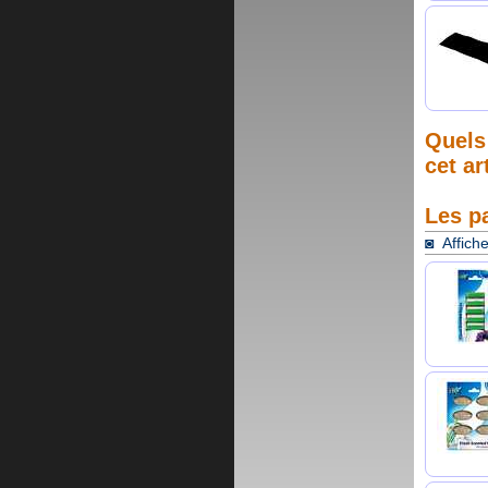
Quels 
cet ar
Les p
◙ Affiche