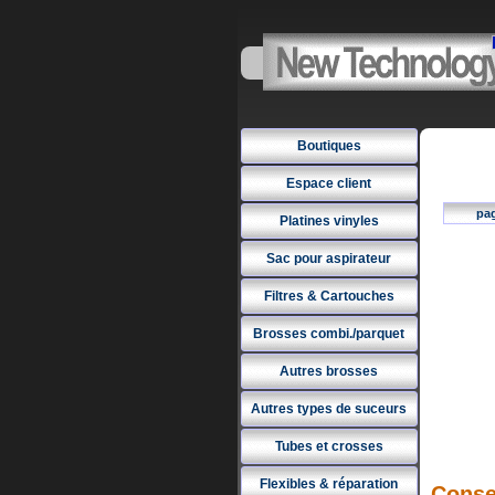
Boutiques
Espace client
pa
Platines vinyles
Sac pour aspirateur
Filtres & Cartouches
Brosses combi./parquet
Autres brosses
Autres types de suceurs
Tubes et crosses
Flexibles & réparation
Conse