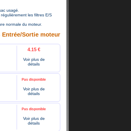
 sac usagé.
égulièrement les filtres E/S
ure normale du moteur.
s Entrée/Sortie moteur
4.15 €
Voir plus de
détails
Pas disponible
Voir plus de
détails
Pas disponible
Voir plus de
détails