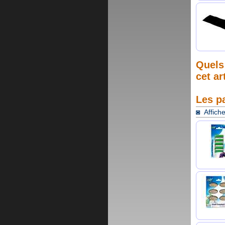
Quels 
cet ar
Les p
◙ Affiche