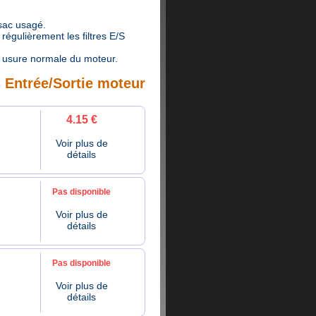
 sac usagé.
égulièrement les filtres E/S
 usure normale du moteur.
s Entrée/Sortie moteur
4.15 €
Voir plus de
détails
Pas disponible
Voir plus de
détails
Pas disponible
Voir plus de
détails