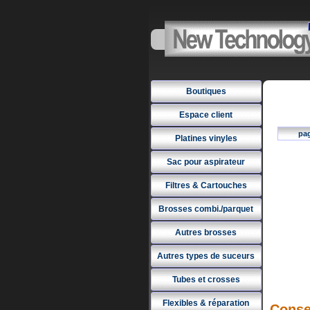
Boutiques
Espace client
pa
Platines vinyles
Sac pour aspirateur
Filtres & Cartouches
Brosses combi./parquet
Autres brosses
Autres types de suceurs
Tubes et crosses
Flexibles & réparation
Conse