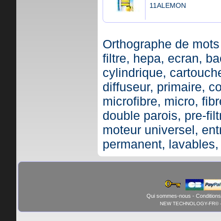
11ALEMON
Orthographe de mots 
filtre, hepa, ecran, ba
cylindrique, cartouche,
diffuseur, primaire, c
microfibre, micro, fibr
double parois, pre-fil
moteur universel, ent
permanent, lavables,
Qui sommes-nous
-
Conditions
NEW TECHNOLOGY-FR© - 01