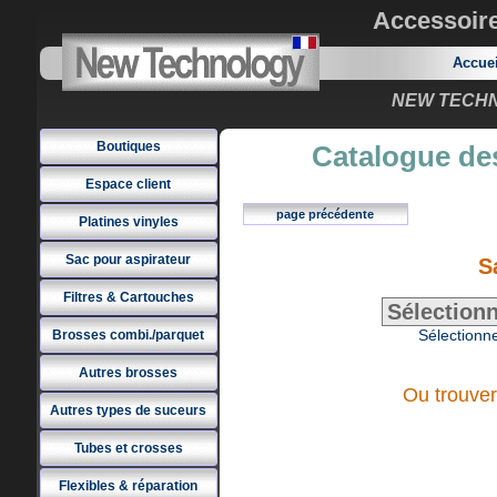
Accessoir
Accue
NEW TECHNO
Boutiques
Catalogue des
Espace client
page précédente
Platines vinyles
Sac pour aspirateur
S
Filtres & Cartouches
Sélectionne
Brosses combi./parquet
Autres brosses
Ou trouver
Autres types de suceurs
Tubes et crosses
Flexibles & réparation