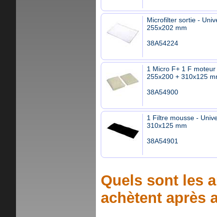
Microfilter sortie - Univ
255x202 mm
38A54224
1 Micro F+ 1 F moteur 
255x200 + 310x125 
38A54900
1 Filtre mousse - Unive
310x125 mm
38A54901
Quels sont les a
achètent après a