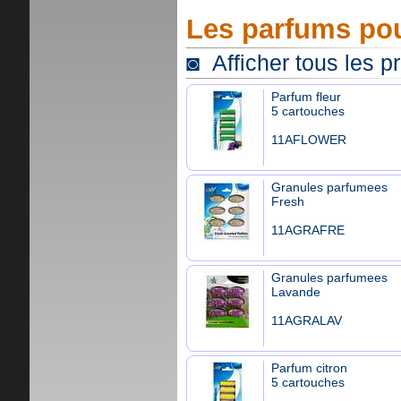
Les parfums pou
◙ Afficher tous les p
Parfum fleur
5 cartouches
11AFLOWER
Granules parfumees
Fresh
11AGRAFRE
Granules parfumees
Lavande
11AGRALAV
Parfum citron
5 cartouches