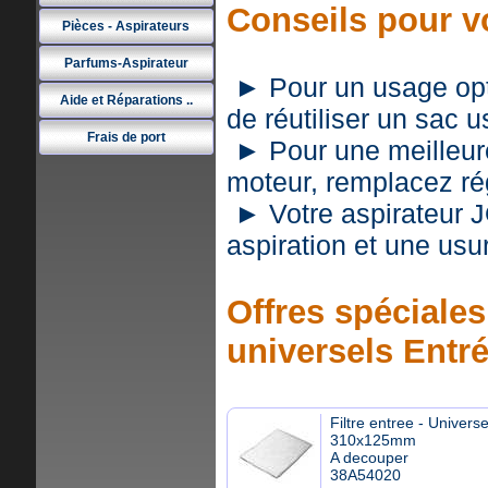
Conseils pour v
Pièces - Aspirateurs
Parfums-Aspirateur
► Pour un usage optim
Aide et Réparations ..
de réutiliser un sac 
Frais de port
► Pour une meilleure 
moteur, remplacez rég
► Votre aspirateur 
aspiration et une usu
Offres spéciales 
universels Entr
Filtre entree - Universe
310x125mm
A decouper
38A54020