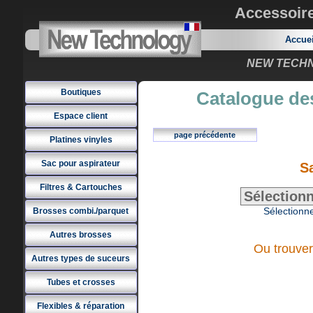
Accessoir
Accue
NEW TECHNO
Boutiques
Catalogue des
Espace client
page précédente
Platines vinyles
Sac pour aspirateur
S
Filtres & Cartouches
Sélectionne
Brosses combi./parquet
Autres brosses
Ou trouver
Autres types de suceurs
Tubes et crosses
Flexibles & réparation