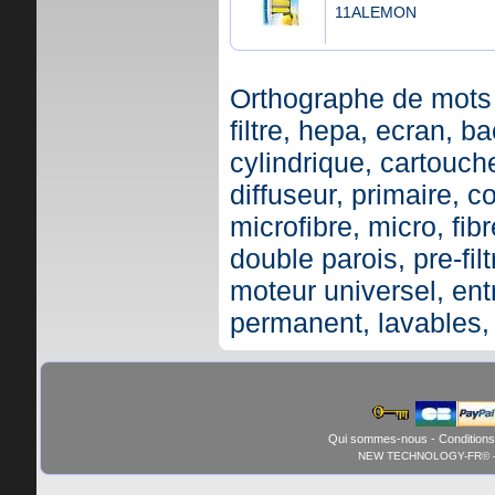
11ALEMON
Orthographe de mots 
filtre, hepa, ecran, ba
cylindrique, cartouche,
diffuseur, primaire, c
microfibre, micro, fibr
double parois, pre-fil
moteur universel, ent
permanent, lavables,
Qui sommes-nous
-
Conditions
NEW TECHNOLOGY-FR© - 01