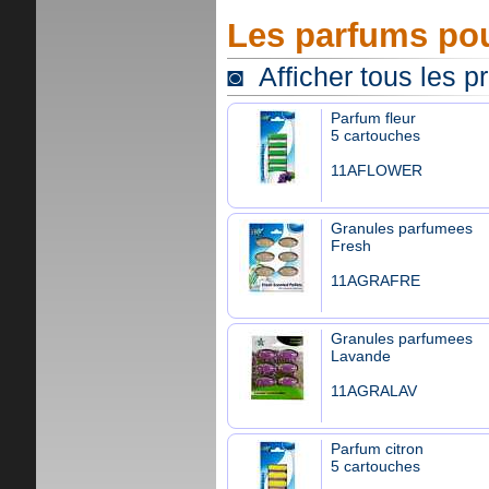
Les parfums pou
◙ Afficher tous les p
Parfum fleur
5 cartouches
11AFLOWER
Granules parfumees
Fresh
11AGRAFRE
Granules parfumees
Lavande
11AGRALAV
Parfum citron
5 cartouches