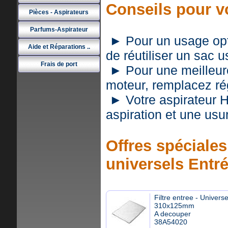
Conseils pour v
Pièces - Aspirateurs
Parfums-Aspirateur
► Pour un usage optim
Aide et Réparations ..
de réutiliser un sac 
Frais de port
► Pour une meilleure 
moteur, remplacez rég
► Votre aspirateur 
aspiration et une usu
Offres spéciales 
universels Entr
Filtre entree - Universe
310x125mm
A decouper
38A54020