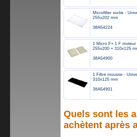
Microfilter sortie - Univ
255x202 mm
38A54224
1 Micro F+ 1 F moteur 
255x200 + 310x125 
38A54900
1 Filtre mousse - Unive
310x125 mm
38A54901
Quels sont les a
achètent après a