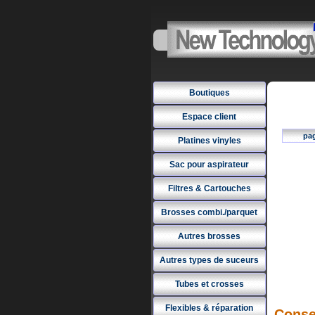
Boutiques
Espace client
pa
Platines vinyles
Sac pour aspirateur
Filtres & Cartouches
Brosses combi./parquet
Autres brosses
Autres types de suceurs
Tubes et crosses
Flexibles & réparation
Conse