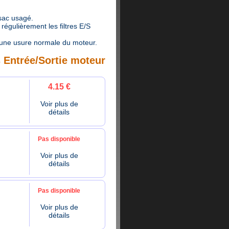
 sac usagé.
égulièrement les filtres E/S
une usure normale du moteur.
s Entrée/Sortie moteur
4.15 €
Voir plus de
détails
Pas disponible
Voir plus de
détails
Pas disponible
Voir plus de
détails