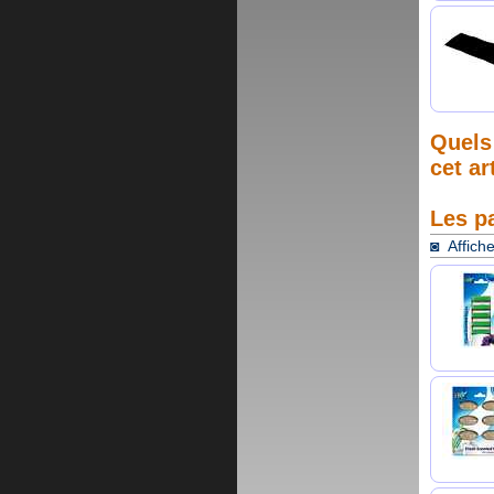
Quels 
cet ar
Les p
◙ Affiche