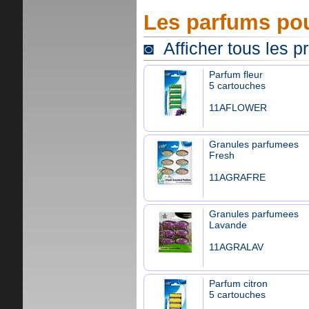
Les parfums pou
◙ Afficher tous les p
Parfum fleur
5 cartouches
11AFLOWER
Granules parfumees
Fresh
11AGRAFRE
Granules parfumees
Lavande
11AGRALAV
Parfum citron
5 cartouches