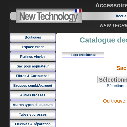
Accessoir
Accue
NEW TECHNO
Boutiques
Catalogue des
Espace client
page précédente
Platines vinyles
Sac pour aspirateur
Sac
Filtres & Cartouches
Sélectionne
Brosses combi./parquet
Autres brosses
Ou trouver
Autres types de suceurs
Tubes et crosses
Flexibles & réparation