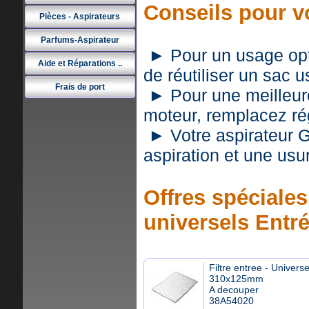
Conseils pour v
Pièces - Aspirateurs
Parfums-Aspirateur
► Pour un usage optim
Aide et Réparations ..
de réutiliser un sac 
Frais de port
► Pour une meilleure 
moteur, remplacez rég
► Votre aspirateur 
aspiration et une usu
Offres spéciales 
universels Entr
Filtre entree - Universe
310x125mm
A decouper
38A54020