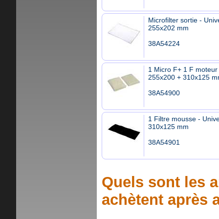
Microfilter sortie - Univ
255x202 mm
38A54224
1 Micro F+ 1 F moteur 
255x200 + 310x125 
38A54900
1 Filtre mousse - Unive
310x125 mm
38A54901
Quels sont les a
achètent après a