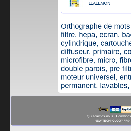
11ALEMON
Orthographe de mots 
filtre, hepa, ecran, ba
cylindrique, cartouche,
diffuseur, primaire, c
microfibre, micro, fibr
double parois, pre-fil
moteur universel, ent
permanent, lavables,
Qui sommes-nous
-
Conditions
NEW TECHNOLOGY-FR© - 01