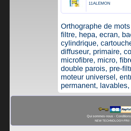
11ALEMON
Orthographe de mots 
filtre, hepa, ecran, ba
cylindrique, cartouche,
diffuseur, primaire, c
microfibre, micro, fibr
double parois, pre-fil
moteur universel, ent
permanent, lavables,
Qui sommes-nous
-
Conditions
NEW TECHNOLOGY-FR© - 01