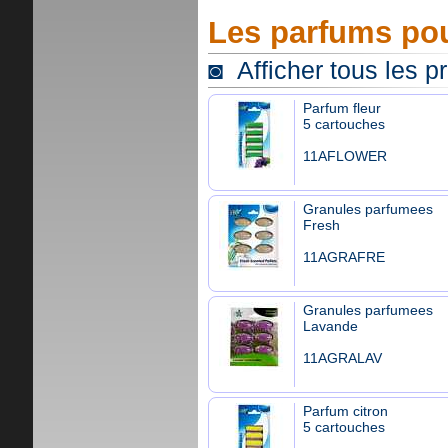
Les parfums pou
◙ Afficher tous les p
Parfum fleur
5 cartouches
11AFLOWER
Granules parfumees
Fresh
11AGRAFRE
Granules parfumees
Lavande
11AGRALAV
Parfum citron
5 cartouches