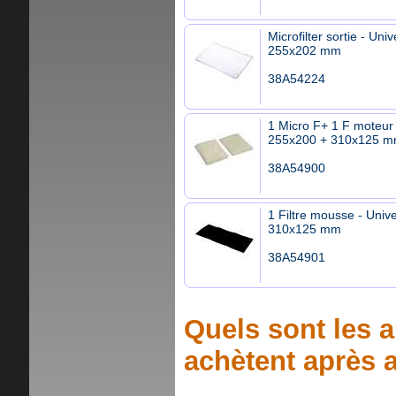
Microfilter sortie - Univ
255x202 mm
38A54224
1 Micro F+ 1 F moteur 
255x200 + 310x125 
38A54900
1 Filtre mousse - Unive
310x125 mm
38A54901
Quels sont les a
achètent après a