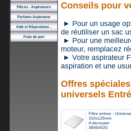
Conseils pour v
Pièces - Aspirateurs
Parfums-Aspirateur
► Pour un usage optim
Aide et Réparations ..
de réutiliser un sac 
Frais de port
► Pour une meilleure 
moteur, remplacez rég
► Votre aspirateur 
aspiration et une usu
Offres spéciales 
universels Entr
Filtre entree - Universe
310x125mm
A decouper
38A54020