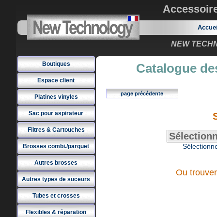
Accessoir
Accue
NEW TECHNO
Boutiques
Catalogue des
Espace client
page précédente
Platines vinyles
Sac pour aspirateur
Filtres & Cartouches
Sélectionne
Brosses combi./parquet
Autres brosses
Ou trouver
Autres types de suceurs
Tubes et crosses
Flexibles & réparation