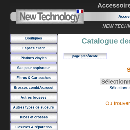
Accessoir
Accue
NEW TECHNO
Boutiques
Catalogue des
Espace client
page précédente
Platines vinyles
Sac pour aspirateur
S
Filtres & Cartouches
Sélectionne
Brosses combi./parquet
Autres brosses
Ou trouver
Autres types de suceurs
Tubes et crosses
Flexibles & réparation