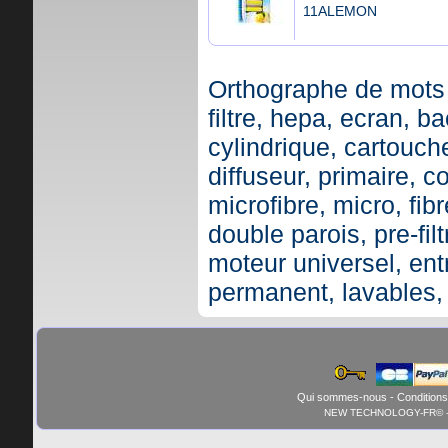
11ALEMON
Orthographe de mots 
filtre, hepa, ecran, ba
cylindrique, cartouche,
diffuseur, primaire, c
microfibre, micro, fibr
double parois, pre-fil
moteur universel, ent
permanent, lavables,
Qui sommes-nous
-
Conditions
NEW TECHNOLOGY-FR© - 01