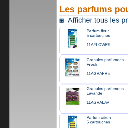
Les parfums pou
◙ Afficher tous les p
Parfum fleur
5 cartouches
11AFLOWER
Granules parfumees
Fresh
11AGRAFRE
Granules parfumees
Lavande
11AGRALAV
Parfum citron
5 cartouches