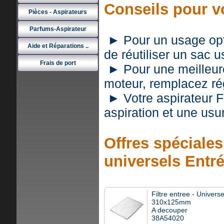
Conseils pour v
Pièces - Aspirateurs
Parfums-Aspirateur
► Pour un usage optim
Aide et Réparations ..
de réutiliser un sac 
Frais de port
► Pour une meilleure 
moteur, remplacez rég
► Votre aspirateur 
aspiration et une usu
Offres spéciales 
universels Entr
Filtre entree - Universe
310x125mm
A decouper
38A54020