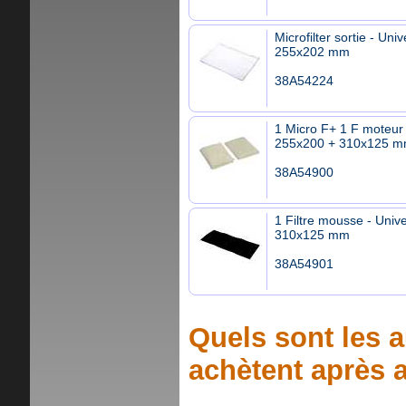
Microfilter sortie - Univ
255x202 mm
38A54224
1 Micro F+ 1 F moteur 
255x200 + 310x125 
38A54900
1 Filtre mousse - Unive
310x125 mm
38A54901
Quels sont les a
achètent après a