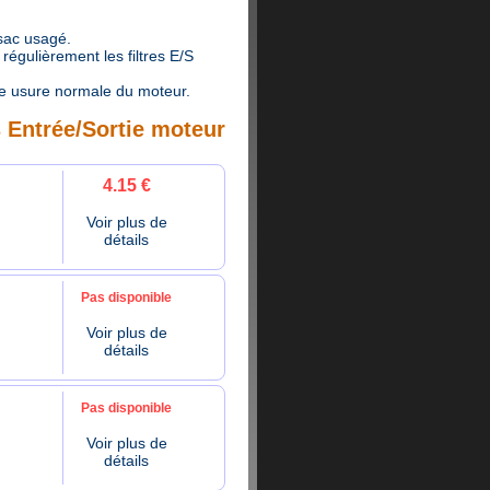
 sac usagé.
égulièrement les filtres E/S
e usure normale du moteur.
s Entrée/Sortie moteur
4.15 €
Voir plus de
détails
Pas disponible
Voir plus de
détails
Pas disponible
Voir plus de
détails