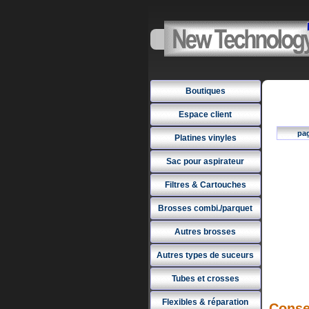
Boutiques
Espace client
pa
Platines vinyles
Sac pour aspirateur
Filtres & Cartouches
Brosses combi./parquet
Autres brosses
Autres types de suceurs
Tubes et crosses
Flexibles & réparation
Conse