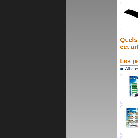
Quels 
cet ar
Les p
◙ Affiche