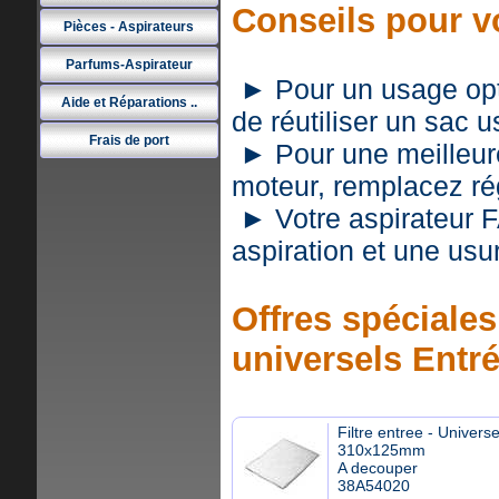
Conseils pour v
Pièces - Aspirateurs
Parfums-Aspirateur
► Pour un usage optim
Aide et Réparations ..
de réutiliser un sac 
Frais de port
► Pour une meilleure 
moteur, remplacez rég
► Votre aspirateur F
aspiration et une usu
Offres spéciales 
universels Entr
Filtre entree - Universe
310x125mm
A decouper
38A54020