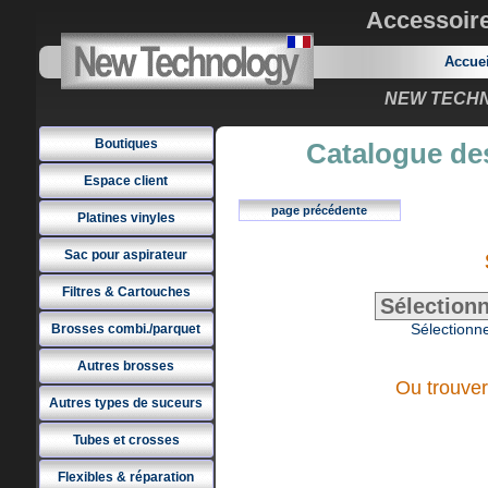
Accessoir
Accue
NEW TECHNO
Boutiques
Catalogue des
Espace client
page précédente
Platines vinyles
Sac pour aspirateur
Filtres & Cartouches
Sélectionne
Brosses combi./parquet
Autres brosses
Ou trouver
Autres types de suceurs
Tubes et crosses
Flexibles & réparation