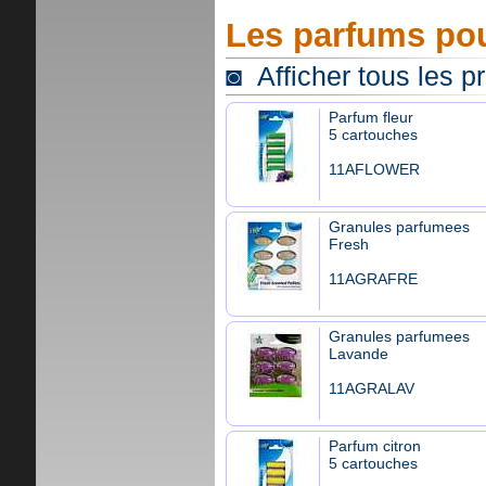
Les parfums pou
◙ Afficher tous les p
Parfum fleur
5 cartouches
11AFLOWER
Granules parfumees
Fresh
11AGRAFRE
Granules parfumees
Lavande
11AGRALAV
Parfum citron
5 cartouches