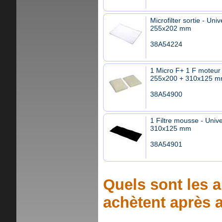
Microfilter sortie - Univ
255x202 mm
38A54224
1 Micro F+ 1 F moteur 
255x200 + 310x125 
38A54900
1 Filtre mousse - Unive
310x125 mm
38A54901
Quels sont les a
achètent après a