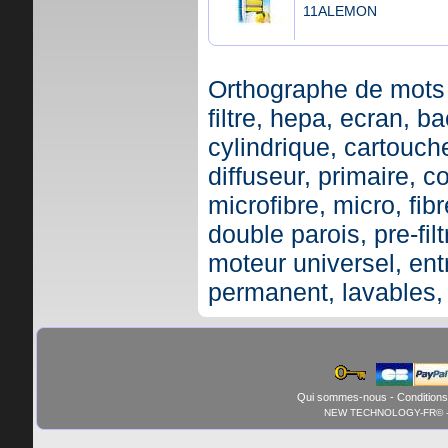
11ALEMON
Orthographe de mots 
filtre, hepa, ecran, ba
cylindrique, cartouche,
diffuseur, primaire, c
microfibre, micro, fibr
double parois, pre-fil
moteur universel, ent
permanent, lavables,
Qui sommes-nous
-
Conditions
NEW TECHNOLOGY-FR© - 01