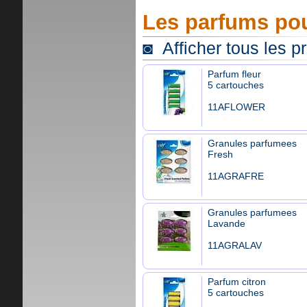
Les parfums pou
◙ Afficher tous les p
Parfum fleur
5 cartouches
11AFLOWER
Granules parfumees
Fresh
11AGRAFRE
Granules parfumees
Lavande
11AGRALAV
Parfum citron
5 cartouches