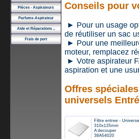
Conseils pour v
Pièces - Aspirateurs
Parfums-Aspirateur
► Pour un usage optim
Aide et Réparations ..
de réutiliser un sac 
Frais de port
► Pour une meilleure 
moteur, remplacez rég
► Votre aspirateur 
aspiration et une usu
Offres spéciales 
universels Entr
Filtre entree - Universe
310x125mm
A decouper
38A54020