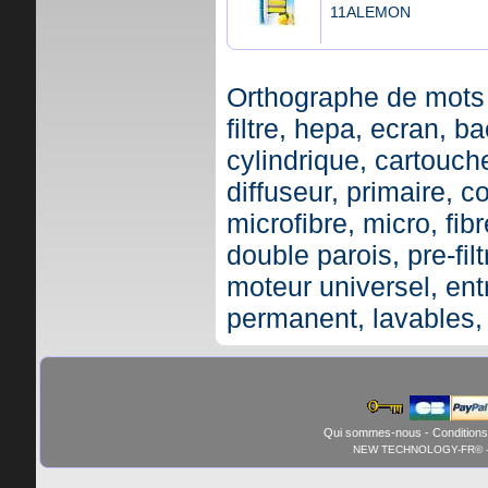
11ALEMON
Orthographe de mots 
filtre, hepa, ecran, ba
cylindrique, cartouche,
diffuseur, primaire, c
microfibre, micro, fibr
double parois, pre-fil
moteur universel, ent
permanent, lavables,
Qui sommes-nous
-
Conditions
NEW TECHNOLOGY-FR© - 01