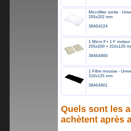
Microfilter sortie - Univ
255x202 mm
38A54224
1 Micro F+ 1 F moteur 
255x200 + 310x125 
38A54900
1 Filtre mousse - Unive
310x125 mm
38A54901
Quels sont les a
achètent après a