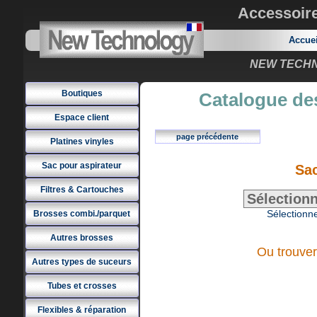
Accessoir
Accue
NEW TECHNO
Boutiques
Catalogue des
Espace client
page précédente
Platines vinyles
Sac pour aspirateur
Sa
Filtres & Cartouches
Sélectionne
Brosses combi./parquet
Autres brosses
Ou trouver
Autres types de suceurs
Tubes et crosses
Flexibles & réparation