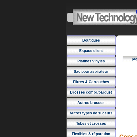
Boutiques
Espace client
pa
Platines vinyles
Sac pour aspirateur
Filtres & Cartouches
Brosses combi./parquet
Autres brosses
Autres types de suceurs
Tubes et crosses
Flexibles & réparation
Conse