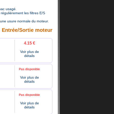
 sac usagé.
égulièrement les filtres E/S
une usure normale du moteur.
s Entrée/Sortie moteur
4.15 €
Voir plus de
détails
Pas disponible
Voir plus de
détails
Pas disponible
Voir plus de
détails