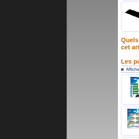
Quels 
cet ar
Les p
◙ Affiche