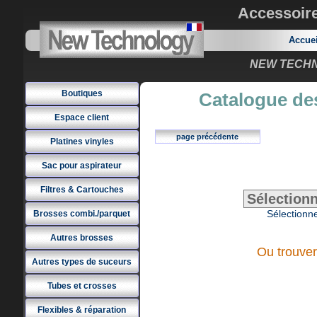
Accessoir
Accue
NEW TECHNO
Boutiques
Catalogue des
Espace client
page précédente
Platines vinyles
Sac pour aspirateur
Filtres & Cartouches
Sélectionne
Brosses combi./parquet
Autres brosses
Ou trouver
Autres types de suceurs
Tubes et crosses
Flexibles & réparation