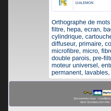
11ALEMON
Orthographe de mots 
filtre, hepa, ecran, ba
cylindrique, cartouche,
diffuseur, primaire, c
microfibre, micro, fibr
double parois, pre-fil
moteur universel, ent
permanent, lavables,
Qui sommes-nous
-
Conditions
NEW TECHNOLOGY-FR© - 01