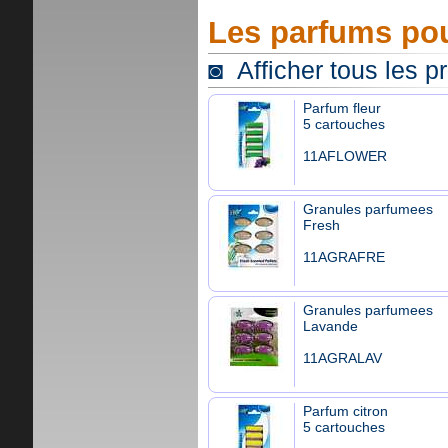
Les parfums pou
◙ Afficher tous les p
Parfum fleur
5 cartouches
11AFLOWER
Granules parfumees
Fresh
11AGRAFRE
Granules parfumees
Lavande
11AGRALAV
Parfum citron
5 cartouches