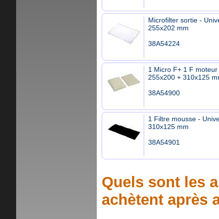
Microfilter sortie - Univ
255x202 mm
38A54224
1 Micro F+ 1 F moteur 
255x200 + 310x125 
38A54900
1 Filtre mousse - Unive
310x125 mm
38A54901
Quels sont les a
achètent après a