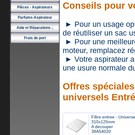
Conseils pour vo
Pièces - Aspirateurs
Parfums-Aspirateur
► Pour un usage optim
Aide et Réparations ..
de réutiliser un sac 
Frais de port
► Pour une meilleure 
moteur, remplacez rég
► Votre aspirateur a
une usure normale du
Offres spéciales 
universels Entr
Filtre entree - Universe
310x125mm
A decouper
38A54020