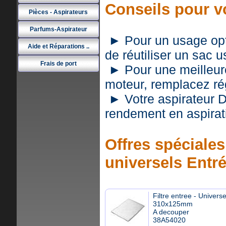
Conseils pour v
Pièces - Aspirateurs
Parfums-Aspirateur
► Pour un usage optim
Aide et Réparations ..
de réutiliser un sac 
Frais de port
► Pour une meilleure 
moteur, remplacez rég
► Votre aspirateur 
rendement en aspirat
Offres spéciales 
universels Entr
Filtre entree - Universe
310x125mm
A decouper
38A54020