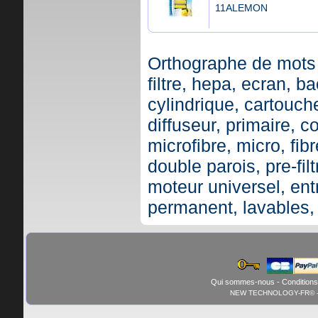
11ALEMON
Orthographe de mots 
filtre, hepa, ecran, ba
cylindrique, cartouche,
diffuseur, primaire, c
microfibre, micro, fibr
double parois, pre-fil
moteur universel, ent
permanent, lavables,
Qui sommes-nous
-
Conditions
NEW TECHNOLOGY-FR© - 01