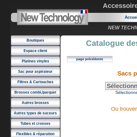
Accessoir
Accue
NEW TECHNO
Boutiques
Catalogue des
Espace client
page précédente
Platines vinyles
Sac pour aspirateur
Sacs 
Filtres & Cartouches
Sélectionne
Brosses combi./parquet
Autres brosses
Ou trouver
Autres types de suceurs
Tubes et crosses
Flexibles & réparation