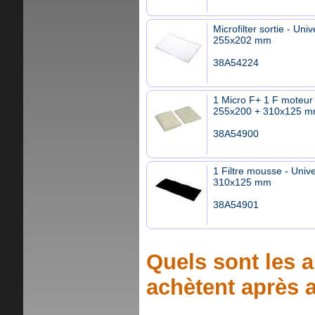
Microfilter sortie - Univ
255x202 mm
38A54224
1 Micro F+ 1 F moteur 
255x200 + 310x125 
38A54900
1 Filtre mousse - Unive
310x125 mm
38A54901
Quels sont les a
achètent après a