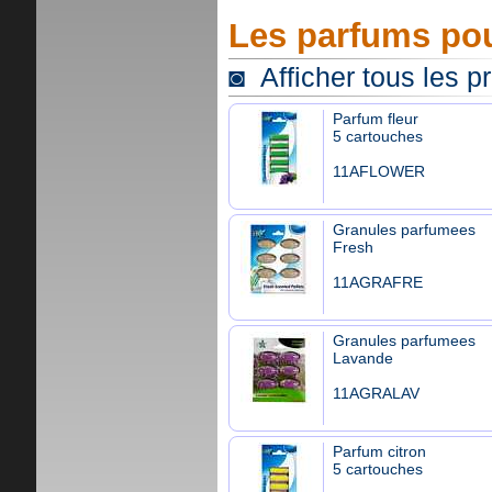
Les parfums pou
◙ Afficher tous les p
Parfum fleur
5 cartouches
11AFLOWER
Granules parfumees
Fresh
11AGRAFRE
Granules parfumees
Lavande
11AGRALAV
Parfum citron
5 cartouches