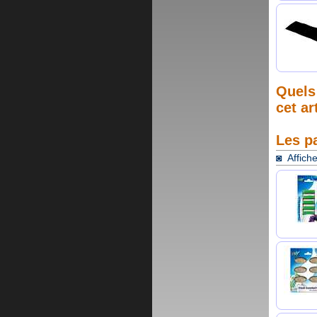
Quels 
cet ar
Les p
◙ Affiche