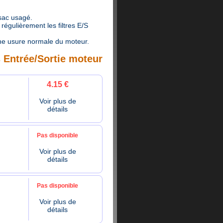
 sac usagé.
égulièrement les filtres E/S
ne usure normale du moteur.
s Entrée/Sortie moteur
4.15 €
Voir plus de
détails
Pas disponible
Voir plus de
détails
Pas disponible
Voir plus de
détails