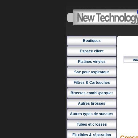
Boutiques
Espace client
pa
Platines vinyles
Sac pour aspirateur
Filtres & Cartouches
Brosses combi./parquet
Autres brosses
Autres types de suceurs
Tubes et crosses
Flexibles & réparation
Conse