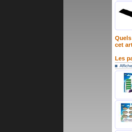
Quels 
cet ar
Les p
◙ Affiche