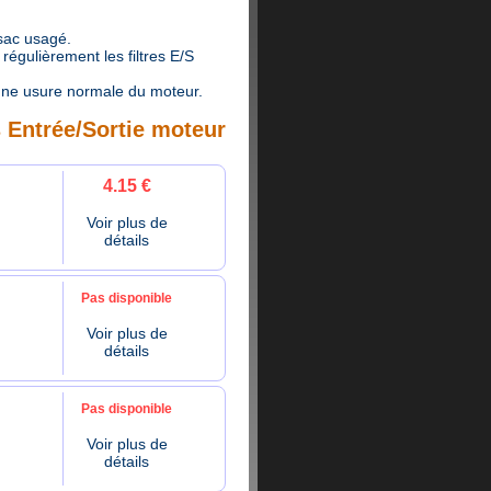
 sac usagé.
égulièrement les filtres E/S
ne usure normale du moteur.
s Entrée/Sortie moteur
4.15 €
Voir plus de
détails
Pas disponible
Voir plus de
détails
Pas disponible
Voir plus de
détails