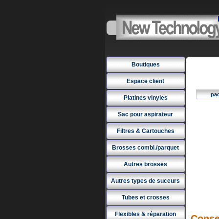
Boutiques
Espace client
pa
Platines vinyles
Sac pour aspirateur
Filtres & Cartouches
Brosses combi./parquet
Autres brosses
Autres types de suceurs
Tubes et crosses
Flexibles & réparation
Conse