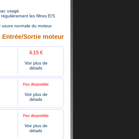
 sac usagé.
égulièrement les filtres E/S
 usure normale du moteur.
s Entrée/Sortie moteur
4.15 €
Voir plus de
détails
Pas disponible
Voir plus de
détails
Pas disponible
Voir plus de
détails