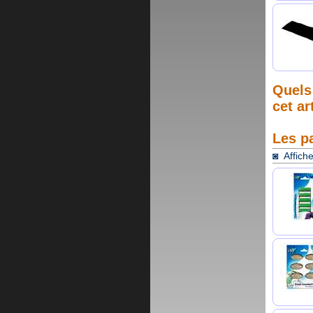
Quels 
cet ar
Les p
◙ Affiche