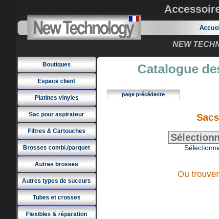
Accessoir
Accue
NEW TECHNO
Boutiques
Catalogue des
Espace client
page précédente
Platines vinyles
Sac pour aspirateur
Sacs
Filtres & Cartouches
Sélectionne
Brosses combi./parquet
Autres brosses
Ou trouver
Autres types de suceurs
Tubes et crosses
Flexibles & réparation