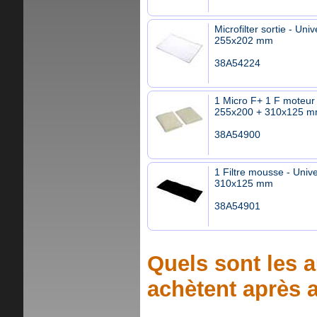
Microfilter sortie - Univ
255x202 mm
38A54224
1 Micro F+ 1 F moteur 
255x200 + 310x125 
38A54900
1 Filtre mousse - Unive
310x125 mm
38A54901
Quels sont les a
achètent après a