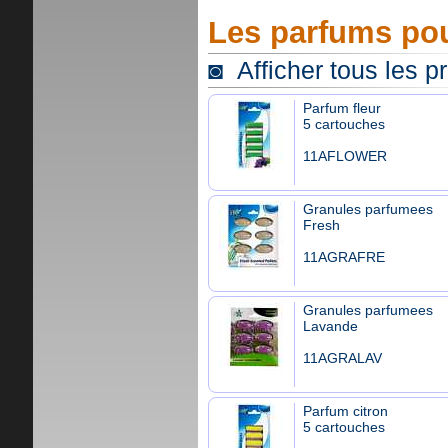
Les parfums pou
◙ Afficher tous les p
Parfum fleur
5 cartouches
11AFLOWER
Granules parfumees
Fresh
11AGRAFRE
Granules parfumees
Lavande
11AGRALAV
Parfum citron
5 cartouches