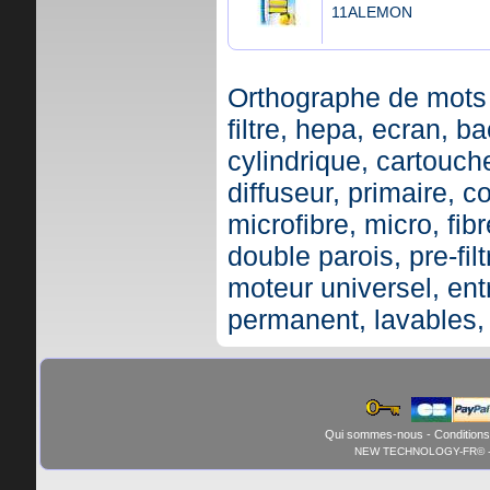
11ALEMON
Orthographe de mots 
filtre, hepa, ecran, ba
cylindrique, cartouche,
diffuseur, primaire, c
microfibre, micro, fibr
double parois, pre-fil
moteur universel, ent
permanent, lavables,
Qui sommes-nous
-
Conditions
NEW TECHNOLOGY-FR© - 01