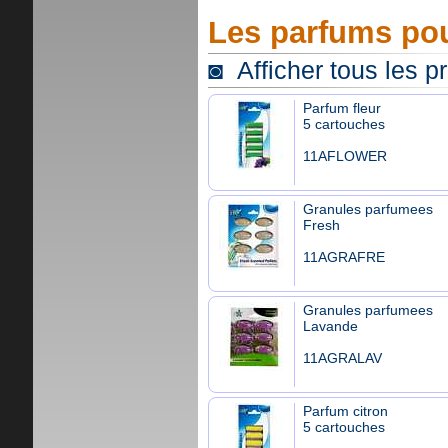
Les parfums pou
◙ Afficher tous les p
Parfum fleur
5 cartouches
11AFLOWER
Granules parfumees
Fresh
11AGRAFRE
Granules parfumees
Lavande
11AGRALAV
Parfum citron
5 cartouches