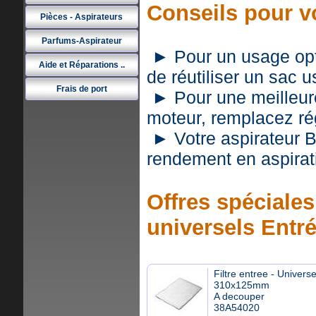
Conseils pour 
Pièces - Aspirateurs
Parfums-Aspirateur
► Pour un usage optim
Aide et Réparations ..
de réutiliser un sac 
Frais de port
► Pour une meilleure 
moteur, remplacez rég
► Votre aspirateur
rendement en aspirat
Offres spéciales 
universels Entr
Filtre entree - Universe
310x125mm
A decouper
38A54020