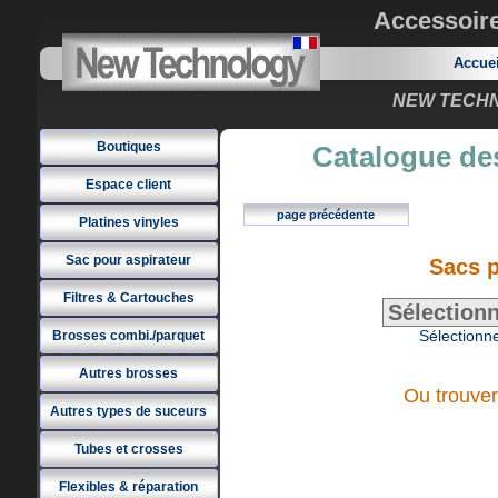
Accessoir
Accue
NEW TECHNO
Boutiques
Catalogue des
Espace client
page précédente
Platines vinyles
Sac pour aspirateur
Sacs 
Filtres & Cartouches
Sélectionne
Brosses combi./parquet
Autres brosses
Ou trouver
Autres types de suceurs
Tubes et crosses
Flexibles & réparation