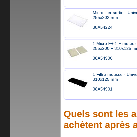
Microfilter sortie - Univ
255x202 mm
38A54224
1 Micro F+ 1 F moteur 
255x200 + 310x125 
38A54900
1 Filtre mousse - Unive
310x125 mm
38A54901
Quels sont les a
achètent après a