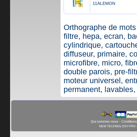
11ALEMON
Orthographe de mots 
filtre, hepa, ecran, ba
cylindrique, cartouche,
diffuseur, primaire, c
microfibre, micro, fibr
double parois, pre-fil
moteur universel, ent
permanent, lavables,
Qui sommes-nous
-
Conditions
NEW TECHNOLOGY-FR© - 01