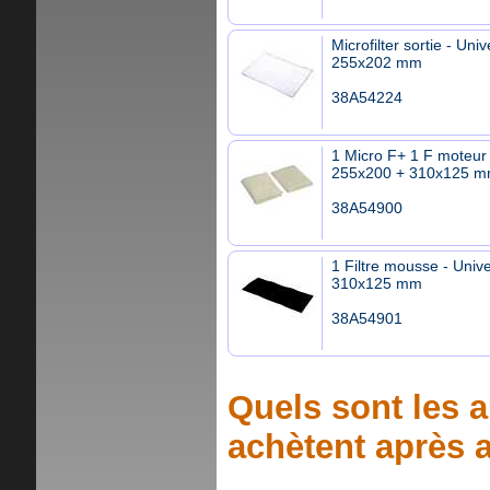
Microfilter sortie - Univ
255x202 mm
38A54224
1 Micro F+ 1 F moteur 
255x200 + 310x125 
38A54900
1 Filtre mousse - Unive
310x125 mm
38A54901
Quels sont les a
achètent après a