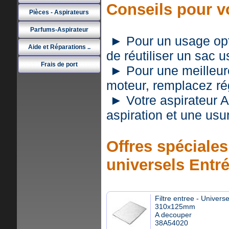
Conseils pour v
Pièces - Aspirateurs
Parfums-Aspirateur
► Pour un usage optim
Aide et Réparations ..
de réutiliser un sac 
Frais de port
► Pour une meilleure 
moteur, remplacez rég
► Votre aspirateur 
aspiration et une usu
Offres spéciales 
universels Entr
Filtre entree - Universe
310x125mm
A decouper
38A54020