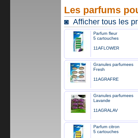
Les parfums pou
◙ Afficher tous les p
Parfum fleur
5 cartouches
11AFLOWER
Granules parfumees
Fresh
11AGRAFRE
Granules parfumees
Lavande
11AGRALAV
Parfum citron
5 cartouches