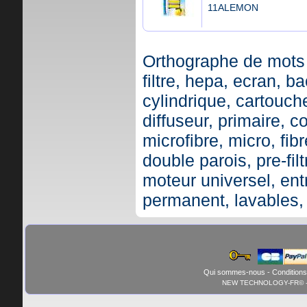
11ALEMON
Orthographe de mots 
filtre, hepa, ecran, ba
cylindrique, cartouche,
diffuseur, primaire, c
microfibre, micro, fibr
double parois, pre-fil
moteur universel, ent
permanent, lavables,
Qui sommes-nous
-
Conditions
NEW TECHNOLOGY-FR© - 01