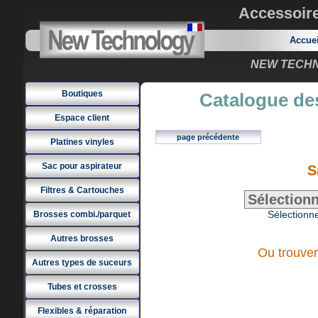
Accessoir
Accue
NEW TECHNO
Boutiques
Catalogue des
Espace client
page précédente
Platines vinyles
Sac pour aspirateur
S
Filtres & Cartouches
Sélectionne
Brosses combi./parquet
Autres brosses
Ou trouver
Autres types de suceurs
Tubes et crosses
Flexibles & réparation