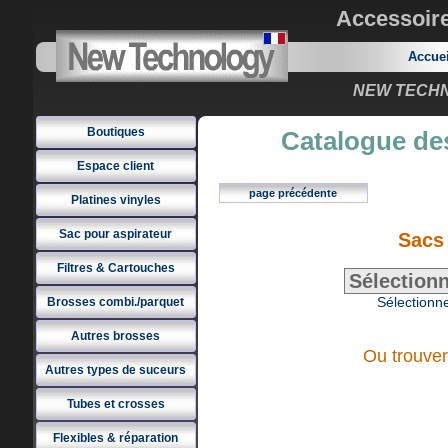
Accessoir
Accue
NEW TECHNO
Boutiques
Catalogue des
Espace client
page précédente
Platines vinyles
Sac pour aspirateur
Sacs
Filtres & Cartouches
Sélectionne
Brosses combi./parquet
Autres brosses
Ou trouver
Autres types de suceurs
Tubes et crosses
Flexibles & réparation