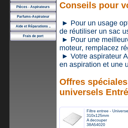
Conseils pour v
Pièces - Aspirateurs
Parfums-Aspirateur
► Pour un usage optim
Aide et Réparations ..
de réutiliser un sac 
Frais de port
► Pour une meilleure 
moteur, remplacez rég
► Votre aspirateur 
en aspiration et une
Offres spéciales 
universels Entr
Filtre entree - Universe
310x125mm
A decouper
38A54020