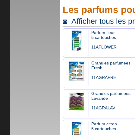
Les parfums pou
◙ Afficher tous les p
Parfum fleur
5 cartouches
11AFLOWER
Granules parfumees
Fresh
11AGRAFRE
Granules parfumees
Lavande
11AGRALAV
Parfum citron
5 cartouches