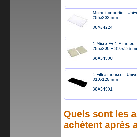
Microfilter sortie - Univ
255x202 mm
38A54224
1 Micro F+ 1 F moteur 
255x200 + 310x125 
38A54900
1 Filtre mousse - Unive
310x125 mm
38A54901
Quels sont les a
achètent après a