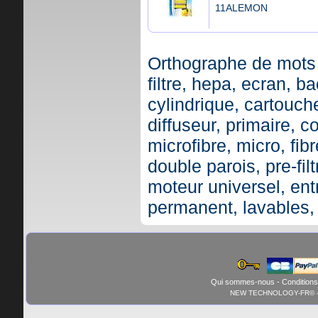
11ALEMON
Orthographe de mots 
filtre, hepa, ecran, ba
cylindrique, cartouche,
diffuseur, primaire, c
microfibre, micro, fibr
double parois, pre-fil
moteur universel, ent
permanent, lavables,
Qui sommes-nous
-
Conditions
NEW TECHNOLOGY-FR© - 01