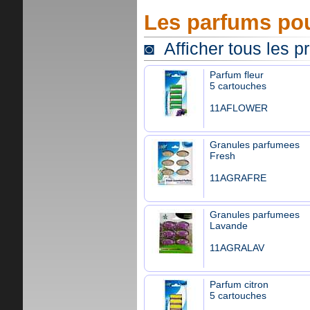
Les parfums pou
◙ Afficher tous les p
Parfum fleur
5 cartouches
11AFLOWER
Granules parfumees
Fresh
11AGRAFRE
Granules parfumees
Lavande
11AGRALAV
Parfum citron
5 cartouches