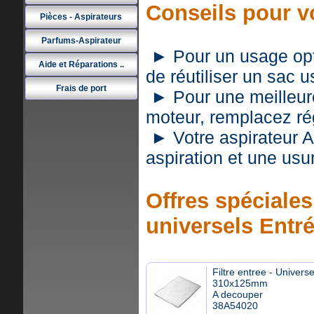
Conseils pour v
Pièces - Aspirateurs
Parfums-Aspirateur
► Pour un usage optim
Aide et Réparations ..
de réutiliser un sac 
Frais de port
► Pour une meilleure 
moteur, remplacez rég
► Votre aspirateur A
aspiration et une usu
Offres spéciales 
universels Entr
Filtre entree - Universe
310x125mm
A decouper
38A54020