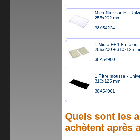
Microfilter sortie - Univ
255x202 mm
38A54224
1 Micro F+ 1 F moteur 
255x200 + 310x125 
38A54900
1 Filtre mousse - Unive
310x125 mm
38A54901
Quels sont les a
achètent après a