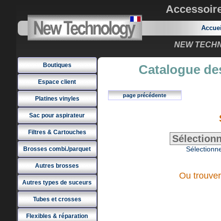
Accessoir
Accue
NEW TECHNO
Boutiques
Catalogue des
Espace client
page précédente
Platines vinyles
Sac pour aspirateur
Filtres & Cartouches
Sélectionne
Brosses combi./parquet
Autres brosses
Ou trouver
Autres types de suceurs
Tubes et crosses
Flexibles & réparation