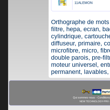
11ALEMON
Orthographe de mots 
filtre, hepa, ecran, ba
cylindrique, cartouche,
diffuseur, primaire, c
microfibre, micro, fibr
double parois, pre-fil
moteur universel, ent
permanent, lavables,
Qui sommes-nous
-
Conditions
NEW TECHNOLOGY-FR© - 01