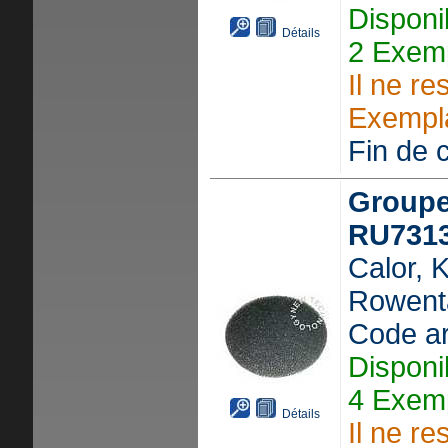
Disponi
Détails
2 Exemp
Il ne re
Exempla
Fin de c
Groupe
RU731
Calor, 
Rowent
Code ar
Disponi
4 Exemp
Détails
Il ne re