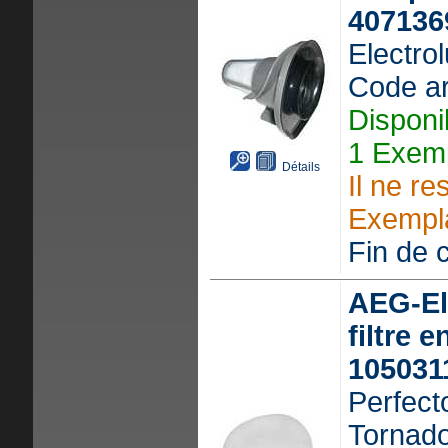
407136
Electrol
Code ar
Disponi
1 Exemp
Détails
Il ne re
Exempla
Fin de c
AEG-Ele
filtre 
105031
Perfect
Tornado,