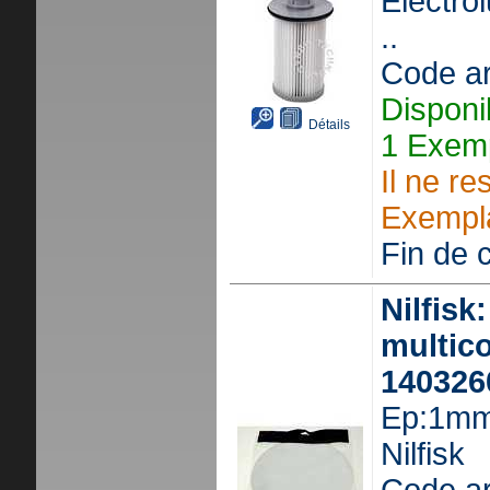
Electro
..
Code ar
Disponi
Détails
1 Exemp
Il ne re
Exempla
Fin de c
Nilfisk:
multic
140326
Ep:1mm 
Nilfisk