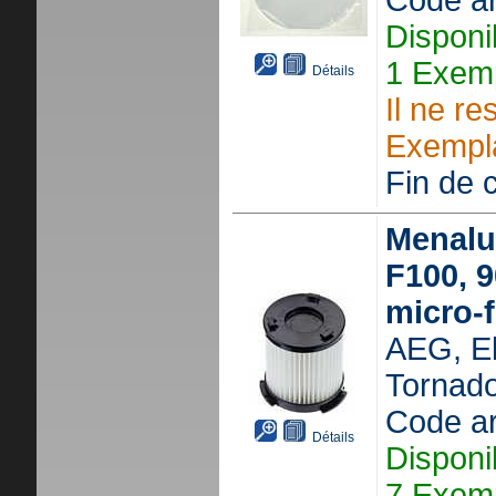
Code ar
Disponi
1 Exemp
Détails
Il ne re
Exempla
Fin de c
Menalux
F100, 9
micro-f
AEG, El
Tornado,
Code ar
Détails
Disponi
7 Exemp