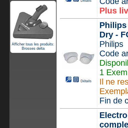
Code ar
Détails
Plus li
Philips
Dry - 
Philips
Afficher tous les produits:
Brosses delta
Code ar
Disponi
1 Exemp
Il ne re
Détails
Exempla
Fin de c
Electro
comple