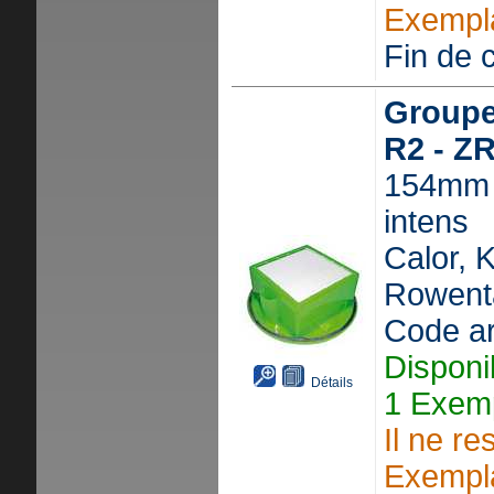
Exempla
Fin de c
Groupe
R2 - Z
154mm -
intens
Calor, 
Rowent
Code ar
Disponi
Détails
1 Exemp
Il ne re
Exempla