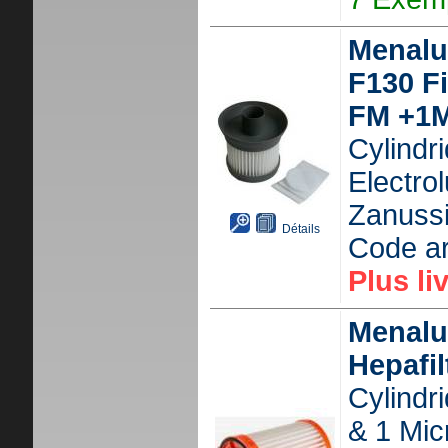
Menalux
F130 Fi
FM +1
Cylindr
Electro
Zanuss
Détails
Code ar
Plus li
Menalu
Hepafil
Cylindr
& 1 Micr