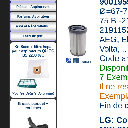
9001959
Pièces - Aspirateurs
Ø=67-7
Parfums-Aspirateur
75 B -2
Aide et Réparations ..
219115
Frais de port
AEG, El
Volta, ..
Kit Sacs + filtre hepa
pour aspirateurs QUIGG
BS 2200.07..
Code ar
Détails
Disponi
7 Exemp
Il ne re
Voir les détails du produit
Exempla
Fin de c
Brosse parquet +
roulettes
LG: Cou