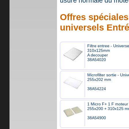
usure normale du mote
Offres spéciales 
universels Entr
Filtre entree - Universe
310x125mm
A decouper
38A54020
Microfilter sortie - Univ
255x202 mm
38A54224
1 Micro F+ 1 F moteur 
255x200 + 310x125 
38A54900