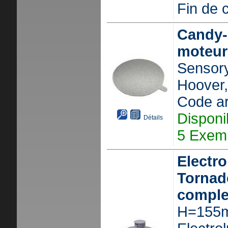
Fin de c
Candy-
moteur
Sensor
Hoover, 
Code ar
Disponi
Détails
5 Exemp
Electr
Tornado
comple
H=155m