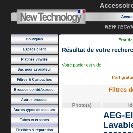
Accessoir
Accue
NEW TECHNO
Boutiques
Etat de
Résultat de votre recher
Espace client
Platines vinyles
Votre panier est vide
Sac pour aspirateur
Port grat
Filtres & Cartouches
Filtres 
Brosses combi./parquet
Autres brosses
Photo(s)
Id
Autres types de suceurs
AEG-Ele
Tubes et crosses
Lavable
Flexibles & réparation