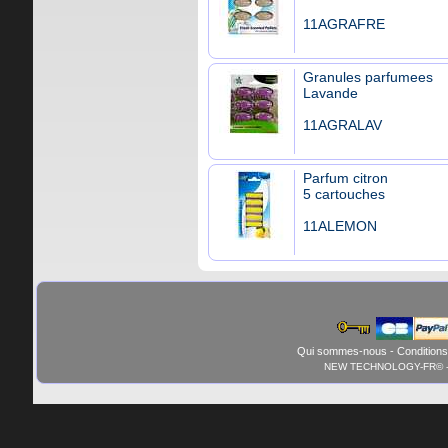
11AGRAFRE
Granules parfumees
Lavande
11AGRALAV
Parfum citron
5 cartouches
11ALEMON
Qui sommes-nous
-
Conditions
NEW TECHNOLOGY-FR© - 01