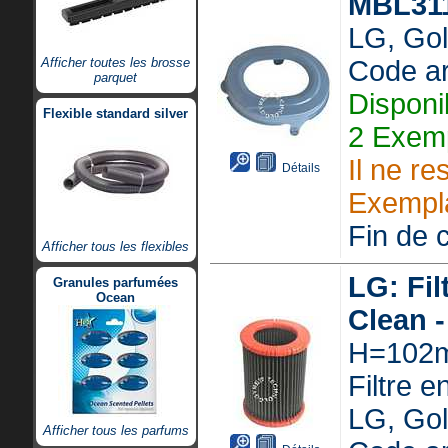
MBL31
LG, Gol
Afficher toutes les brosse
Code ar
parquet
Disponi
Flexible standard silver
2 Exemp
Il ne re
Détails
Exempla
Fin de c
Afficher tous les flexibles
LG: Fil
Granules parfumées
Ocean
Clean 
H=102
Filtre en
LG, Gol
Afficher tous les parfums