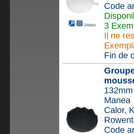
Code ar
Disponi
3 Exemp
Détails
Il ne re
Exempla
Fin de c
Groupe
mouss
132mm 
Manea
Calor, 
Rowent
Code ar