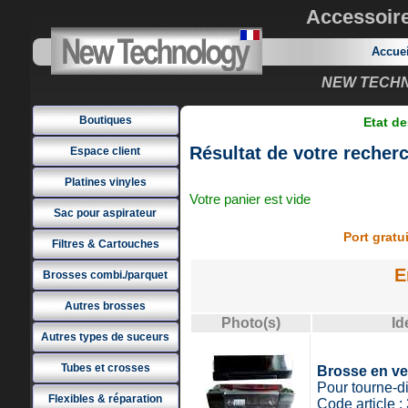
Accessoir
Accue
NEW TECHNO
Boutiques
Etat de
Résultat de votre recher
Espace client
Platines vinyles
Votre panier est vide
Sac pour aspirateur
Port grat
Filtres & Cartouches
E
Brosses combi./parquet
Autres brosses
Photo(s)
Id
Autres types de suceurs
Tubes et crosses
Brosse en ve
Pour tourne-d
Flexibles & réparation
Code article 