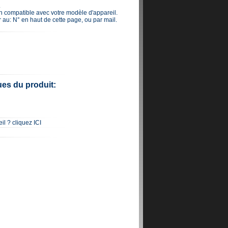
.
ien compatible avec votre modèle d'appareil.
r au: N° en haut de cette page, ou par mail.
ues du produit:
il ? cliquez ICI