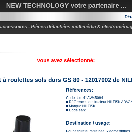
NEW TECHNOLOGY votre partenaire ...
Déta
. accessoires - Pièces détachées multimédia & électroména
Vous avez sélectionné:
t à roulettes sols durs GS 80 - 12017002 de N
Références:
Code site: 41AW45094
■ Référence constructeur:NILFISK ADV
■ Marque:NILFISK
■ Code ean:
Destination / usage:
Pour aspirateurs traineaux domestiques