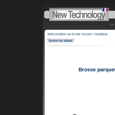
..
Votre position sur le site:
Accueil
>
boutique
Quitter les détails
Brosse parque