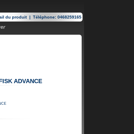
il du produit
|
Téléphone: 0468259165
ger
ILFISK ADVANCE
ANCE