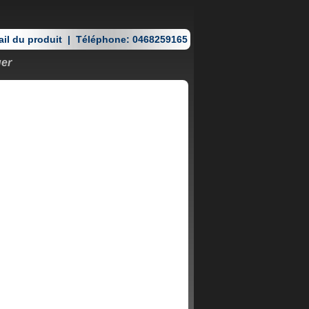
il du produit
|
Téléphone: 0468259165
ger