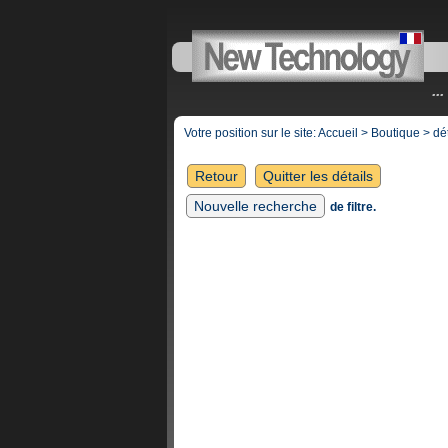
..
Votre position sur le site:
Accueil
>
Boutique
> dét
Retour
Quitter les détails
Nouvelle recherche
de filtre.