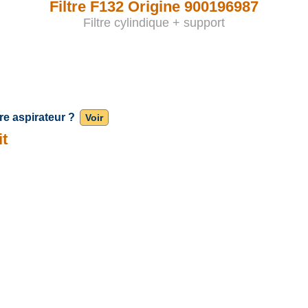
Filtre F132 Origine 900196987
Filtre cylindique + support
re aspirateur ?
Voir
it