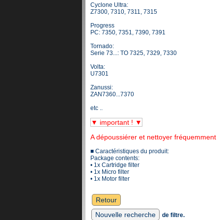
Cyclone Ultra:
Z7300, 7310, 7311, 7315
Progress
PC: 7350, 7351, 7390, 7391
Tornado:
Serie 73...: TO 7325, 7329, 7330
Volta:
U7301
Zanussi:
ZAN7360...7370
etc ..
▼ important ! ▼
A dépoussiérer et nettoyer fréquemment
■ Caractéristiques du produit:
Package contents:
• 1x Cartridge filter
• 1x Micro filter
• 1x Motor filter
Retour
Nouvelle recherche
de filtre.